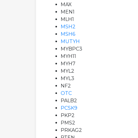
MAX
MEN1
MLH1
MSH2
MSH6
MUTYH
MYBPC3
MYH11
MYH7
MYL2
MYL3
NF2
OTC
PALB2
PCSK9
PKP2
PMS2
PRKAG2
PTEN