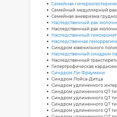
Семейная гиперхолестерин
Семейный медуллярный рак
Семейная аневризма грудног
Наследственный рак молочн
Наследственный рак молочн
Наследственный гемохромат
Наследственная геморрагиче
Синдром ювенильного поли
Наследственный синдром п
Наследственный транстирет
Гипертрофическая кардиом
Синдром Ли-Фраумени
Синдром Лойса-Дитца
Синдром удлиненного интер
Синдром удлиненного QT ти
Синдром удлиненного QT ти
Синдром удлиненного QT ти
Синдром удлиненного QT ти
Синдром удлиненного QT тип