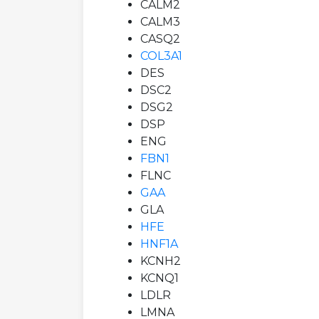
CALM2
CALM3
CASQ2
COL3A1
DES
DSC2
DSG2
DSP
ENG
FBN1
FLNC
GAA
GLA
HFE
HNF1A
KCNH2
KCNQ1
LDLR
LMNA