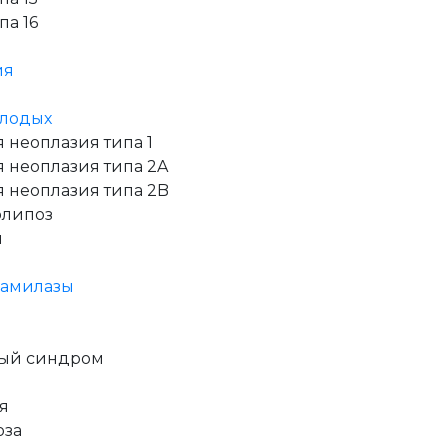
а 16
ия
олодых
неоплазия типа 1
 неоплазия типа 2A
 неоплазия типа 2B
олипоз
я
бамилазы
вый синдром
я
оза