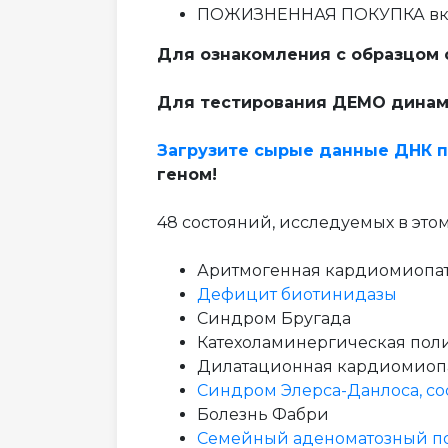
ПОЖИЗНЕННАЯ ПОКУПКА вклю
Для ознакомления с образцом 
Для тестирования ДЕМО динам
Загрузите сырые данные ДНК 
геном!
48 состояний, исследуемых в этом
Аритмогенная кардиомиопат
Дефицит биотинидазы
Синдром Бругада
Катехоламинергическая пол
Дилатационная кардиомиоп
Синдром Элерса-Данлоса, со
Болезнь Фабри
Семейный аденоматозный п