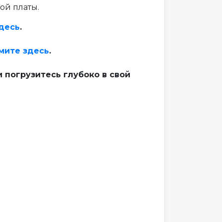
й платы.
десь
.
мите здесь
.
 погрузитесь глубоко в свой