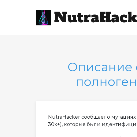
NutraHack
Описание 
полноген
NutraHacker сообщает о мутация
30x+), которые были идентифиц