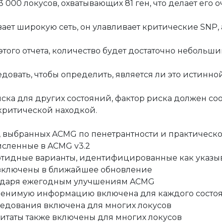
13 000 локусов, охватывающих 81 ген, что делает ег
ает широкую сеть, он улавливает критические SNP, а
того отчета, количество будет достаточно небольши
довать, чтобы определить, является ли это истинн
ска для других состояний, фактор риска должен со
критической находкой.
й, выбранных ACMG по пенетрантности и практичес
численные в ACMG v3.2
отидные варианты, идентифицированные как указ
включены в ближайшее обновление
годаря ежегодным улучшениям ACMG
менимую информацию включена для каждого состо
едования включена для многих локусов
цитаты также включены для многих локусов