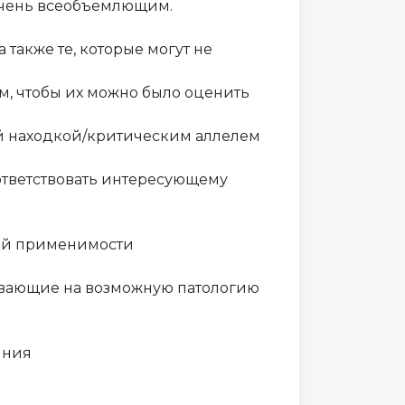
о очень всеобъемлющим.
 также те, которые могут не
м, чтобы их можно было оценить
ой находкой/критическим аллелем
ответствовать интересующему
кой применимости
ывающие на возможную патологию
яния