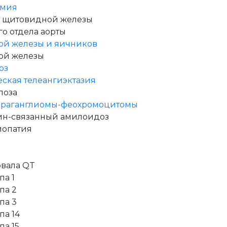
емия
 щитовидной железы
о отдела аорты
ой железы и яичников
ой железы
оз
ская телеангиэктазия
поза
араганглиомы-феохромоцитомы
ин-связанный амилоидоз
иопатия
вала QT
па 1
па 2
па 3
па 14
а 15