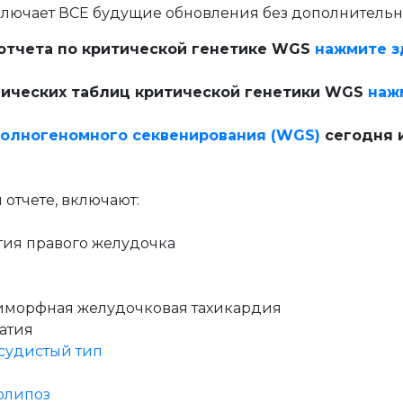
чает ВСЕ будущие обновления без дополнительно
отчета по критической генетике WGS
нажмите з
ических таблиц критической генетики WGS
наж
полногеномного секвенирования (WGS)
сегодня и
 отчете, включают:
ия правого желудочка
иморфная желудочковая тахикардия
атия
судистый тип
олипоз