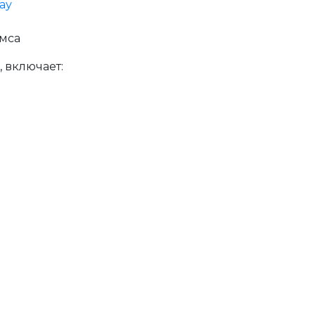
ау
ьмса
, включает: