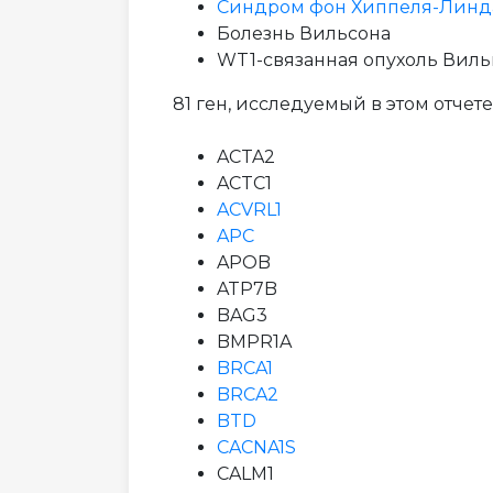
Синдром фон Хиппеля-Линд
Болезнь Вильсона
WT1-связанная опухоль Вил
81 ген, исследуемый в этом отчете
ACTA2
ACTC1
ACVRL1
APC
APOB
ATP7B
BAG3
BMPR1A
BRCA1
BRCA2
BTD
CACNA1S
CALM1