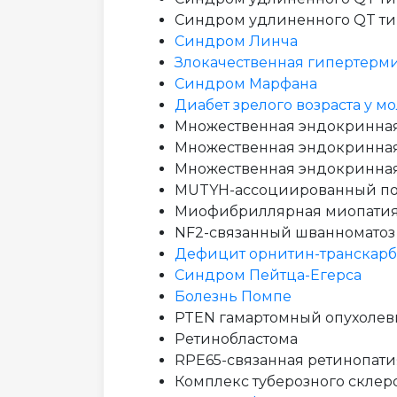
Синдром удлиненного QT тип
Синдром Линча
Злокачественная гипертерм
Синдром Марфана
Диабет зрелого возраста у м
Множественная эндокринная 
Множественная эндокринная
Множественная эндокринная
MUTYH-ассоциированный п
Миофибриллярная миопати
NF2-связанный шванноматоз
Дефицит орнитин-транскар
Синдром Пейтца-Егерса
Болезнь Помпе
PTEN гамартомный опухоле
Ретинобластома
RPE65-связанная ретинопати
Комплекс туберозного склер