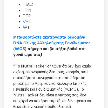
TSC2
TTN
TTR
VHL
WT1
Μεταφορτώστε ακατέργαστα δεδομένα
DNA Ολικής Αλληλούχισης Γονιδιώματος
(WGS)
σήμερα και βουτήξτε βαθιά στο
γονιδίωμά σας!
* Το NutraHacker δηλώνει ότι δεν έχει καμία
σχέση, οικονομικούς δεσμούς, χορηγία, ούτε
οποιαδήποτε συνεργασία με οποιαδήποτε
μορφή με το Αμερικανικό Κολλέγιο Ιατρικής
Γενετικής και Γονιδιωματικής (ACMG). Το
NutraHacker δεν είναι ο γιατρός σας, δεν
επιχειρεί να ασκήσει ιατρική και δεν πρέπει να
θεωρείται γενετική συμβουλευτική.