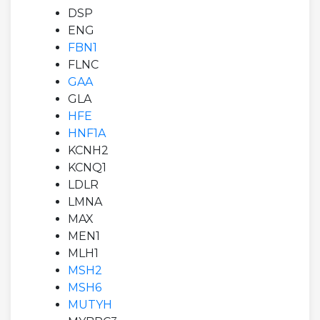
DSP
ENG
FBN1
FLNC
GAA
GLA
HFE
HNF1A
KCNH2
KCNQ1
LDLR
LMNA
MAX
MEN1
MLH1
MSH2
MSH6
MUTYH