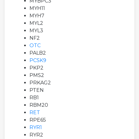
MYBPC3
MYH11
MYH7
MYL2
MYL3
NF2
OTC
PALB2
PCSK9
PKP2
PMS2
PRKAG2
PTEN
RB1
RBM20
RET
RPE65
RYR1
RYR2