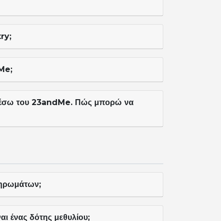
ry;
Me;
μέσω του 23andMe. Πώς μπορώ να
ληρωμάτων;
αι ένας δότης μεθυλίου;