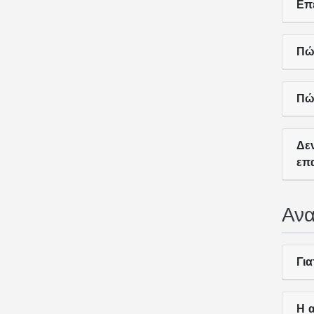
Επ
Πώ
Πώ
Δε
επ
Ανα
Γι
Η α