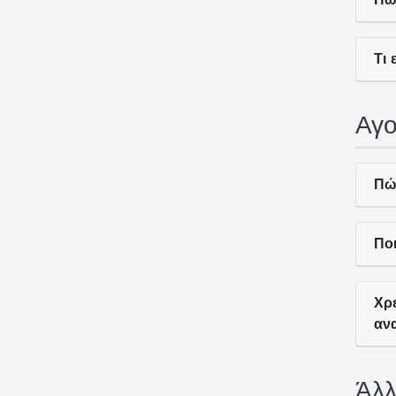
Τι 
Αγο
Πώ
Ποι
Χρ
αν
Άλλ