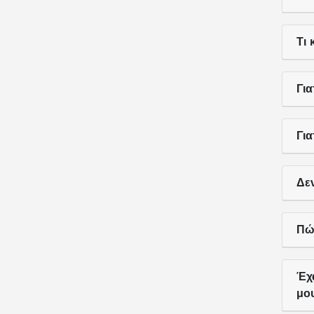
Τι 
Γι
Γι
Δε
Πώς
Έχ
μου