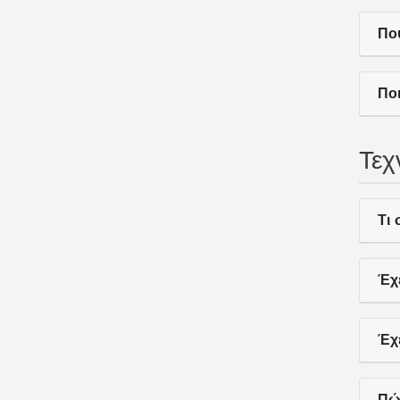
Πο
Πο
Τεχ
Τι 
Έχ
Έχ
Πώ