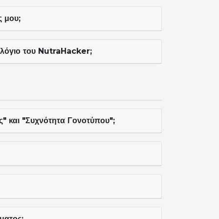
 μου;
λόγιο του NutraHacker;
ς" και "Συχνότητα Γονοτύπου";
ματος;