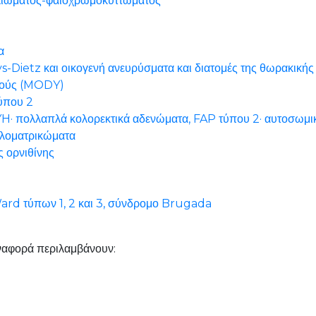
λιώματος-φαιοχρωμοκυττώματος
α
Dietz και οικογενή ανευρύσματα και διατομές της θωρακικής
αρούς (MODY)
ύπου 2
YH· πολλαπλά κολορεκτικά αδενώματα, FAP τύπου 2· αυτοσωμι
λοματρικώματα
 ορνιθίνης
d τύπων 1, 2 και 3, σύνδρομο Brugada
αναφορά περιλαμβάνουν: