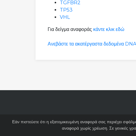
TGFBR2
TP53
VHL
Για δείγμα αναφοράς
κάντε κλικ εδώ
Ανεβάστε τα ακατέργαστα δεδομένα DNA
Εάν πιστεύετε ότι η εξατομικευμένη αναφορά σας περιέχει σφάλ
αναφορά χωρίς χρέωση. Σε γενικές γρ