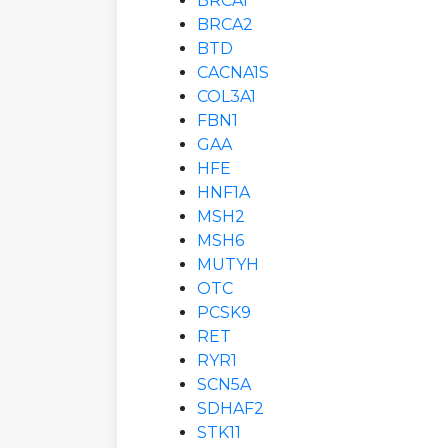
BRCA1
BRCA2
BTD
CACNA1S
COL3A1
FBN1
GAA
HFE
HNF1A
MSH2
MSH6
MUTYH
OTC
PCSK9
RET
RYR1
SCN5A
SDHAF2
STK11