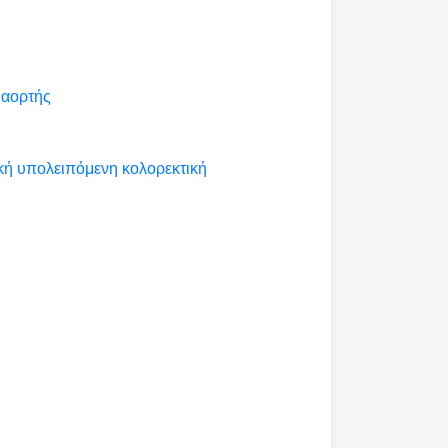
 αορτής
κή υπολειπόμενη κολορεκτική