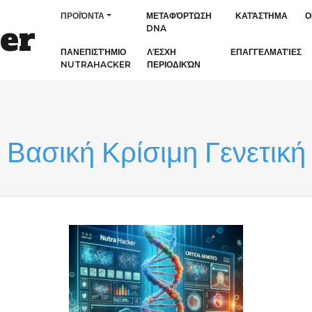
ΠΡΟΪΌΝΤΑ
ΜΕΤΑΦΌΡΤΩΣΗ
ΚΑΤΆΣΤΗΜΑ
Ο
er
DNA
ΠΑΝΕΠΙΣΤΉΜΙΟ
ΛΈΣΧΗ
ΕΠΑΓΓΕΛΜΑΤΊΕΣ
NUTRAHACKER
ΠΕΡΙΟΔΙΚΏΝ
Βασική Κρίσιμη Γενετική