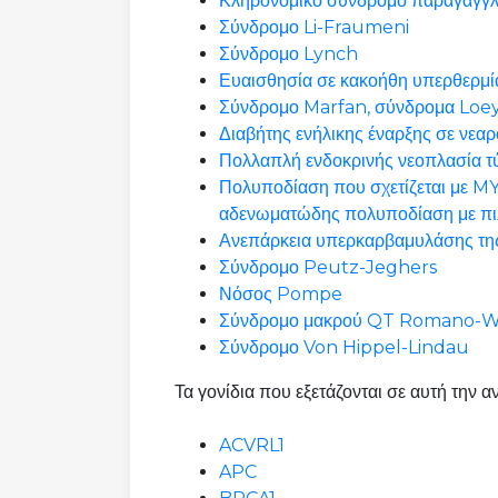
Κληρονομικό σύνδρομο παραγαγγ
Σύνδρομο Li-Fraumeni
Σύνδρομο Lynch
Ευαισθησία σε κακοήθη υπερθερμί
Σύνδρομο Marfan, σύνδρομα Loeys-
Διαβήτης ενήλικης έναρξης σε νε
Πολλαπλή ενδοκρινής νεοπλασία τ
Πολυποδίαση που σχετίζεται με M
αδενωματώδης πολυποδίαση με πι
Ανεπάρκεια υπερκαρβαμυλάσης της
Σύνδρομο Peutz-Jeghers
Νόσος Pompe
Σύνδρομο μακρού QT Romano-War
Σύνδρομο Von Hippel-Lindau
Τα γονίδια που εξετάζονται σε αυτή την 
ACVRL1
APC