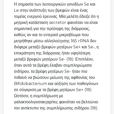
Η σημασία των λειτουργικών γονιδίων Se και
Le στην ανάπτυξη των βρεφών είναι ένας
τομέας ενεργού έρευνας. Μία μελέτη έδειξε ότι η
μητρική κατάσταση secretor φαινόταν να είναι
σημαντική για την πρόληψη της διάρροιας,
καθώς αν και το εντερικό μικροβίωμα που
μετρήθηκε μέσω αλληλούχισης 16S rRNA δεν
διέφερε μεταξύ βρεφών μητέρων Se+ και Se-, η
επικράτηση της διάρροιας ήταν υψηλότερη
μεταξύ βρεφών μητέρων Se- (18). Επιπλέον,
όταν αυτά τα βρέφη έλαβαν συμπληρώματα
σιδήρου, τα βρέφη μητέρων Se- ήταν πιο
πιθανό να βιώσουν μείωση της αφθονίας του
Bifidobacterium και αύξηση των παθογόνων
σε σύγκριση με τα βρέφη μητέρων Se+ (18).
Ωστόσο, η συμπλήρωση με
γαλακτοολιγοσακχαρίτες φαινόταν να βελτιώνει
τον αντίκτυπο της συμπλήρωσης σιδήρου (18).