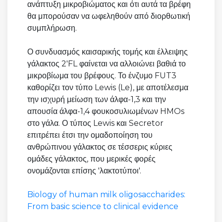
ανάπτυξη μικροβιώματος και ότι αυτά τα βρέφη
θα μπορούσαν να ωφεληθούν από διορθωτική
συμπλήρωση.
Ο συνδυασμός καισαρικής τομής και έλλειψης
γάλακτος 2'FL φαίνεται να αλλοιώνει βαθιά το
μικροβίωμα του βρέφους. Το ένζυμο FUT3
καθορίζει τον τύπο Lewis (Le), με αποτέλεσμα
την ισχυρή μείωση των άλφα-1,3 και την
απουσία άλφα-1,4 φουκοσυλιωμένων HMOs
στο γάλα. Ο τύπος Lewis και Secretor
επιτρέπει έτσι την ομαδοποίηση του
ανθρώπινου γάλακτος σε τέσσερις κύριες
ομάδες γάλακτος, που μερικές φορές
ονομάζονται επίσης 'λακτοτύποι'.
Biology of human milk oligosaccharides:
From basic science to clinical evidence