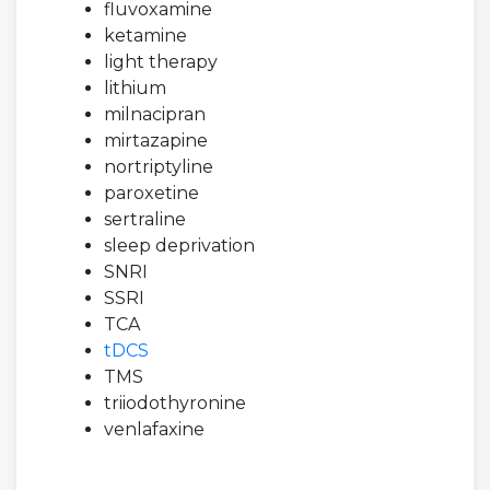
fluvoxamine
ketamine
light therapy
lithium
milnacipran
mirtazapine
nortriptyline
paroxetine
sertraline
sleep deprivation
SNRI
SSRI
TCA
tDCS
TMS
triiodothyronine
venlafaxine