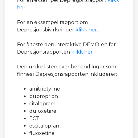
For en eksempel Depresjonsrapport
klikk
her
.
For en eksempel rapport om
Depresjonsbivirkninger
klikk her
.
For å teste den interaktive DEMO-en for
Depresjonsrapporten
klikk her
.
Den unike listen over behandlinger som
finnes i Depresjonsrapporten inkluderer:
amitriptyline
buproprion
citalopram
duloxetine
ECT
escitalopram
fluoxetine