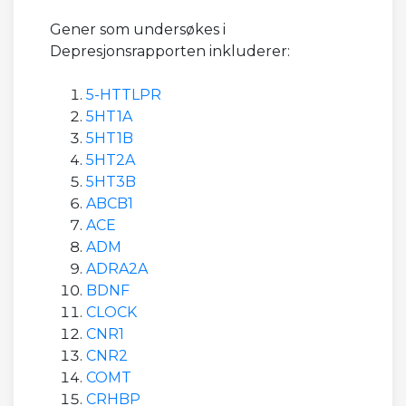
Gener som undersøkes i
Depresjonsrapporten inkluderer:
5-HTTLPR
5HT1A
5HT1B
5HT2A
5HT3B
ABCB1
ACE
ADM
ADRA2A
BDNF
CLOCK
CNR1
CNR2
COMT
CRHBP