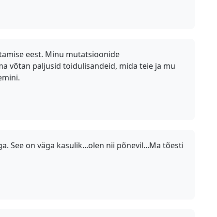
utamise eest. Minu mutatsioonide
 võtan paljusid toidulisandeid, mida teie ja mu
emini.
 See on väga kasulik...olen nii põnevil...Ma tõesti