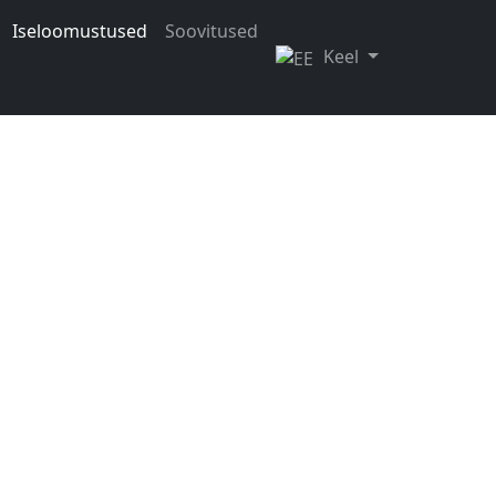
Iseloomustused
Soovitused
Keel