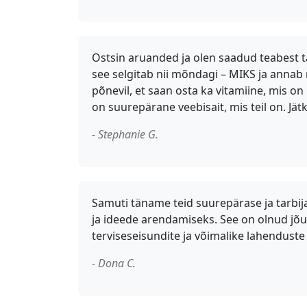
Ostsin aruanded ja olen saadud teabest t
see selgitab nii mõndagi – MIKS ja annab m
põnevil, et saan osta ka vitamiine, mis 
on suurepärane veebisait, mis teil on. Jä
- Stephanie G.
Samuti täname teid suurepärase ja tarbij
ja ideede arendamiseks. See on olnud jõu
terviseseisundite ja võimalike lahenduste
- Dona C.