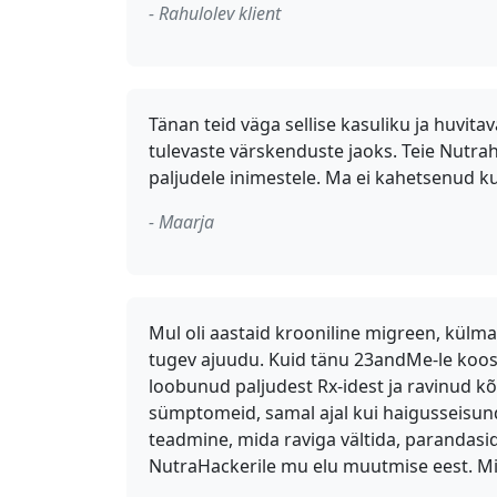
- Rahulolev klient
Tänan teid väga sellise kasuliku ja huvit
tulevaste värskenduste jaoks. Teie Nutra
paljudele inimestele. Ma ei kahetsenud k
- Maarja
Mul oli aastaid krooniline migreen, külma
tugev ajuudu. Kuid tänu 23andMe-le koos
loobunud paljudest Rx-idest ja ravinud kõi
sümptomeid, samal ajal kui haigusseisund
teadmine, mida raviga vältida, parandasid
NutraHackerile mu elu muutmise eest. Min