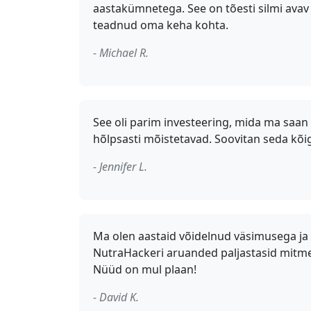
aastakümnetega. See on tõesti silmi avav j
teadnud oma keha kohta.
- Michael R.
See oli parim investeering, mida ma saan
hõlpsasti mõistetavad. Soovitan seda kõigi
- Jennifer L.
Ma olen aastaid võidelnud väsimusega ja ü
NutraHackeri aruanded paljastasid mitmeid
Nüüd on mul plaan!
- David K.