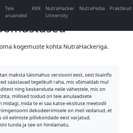
d
Teie
KKK
NutraHacker
NutraPedia
Praktikud
aruanded
University
loomustused
d oma kogemuste kohta NutraHackeriga.
itan maksta täismahus versiooni eest, sest lisainfo
sed säästavad tegelikult raha, mis võimaldab mul
nditest ning keskenduda neile vähestele, mis on
ohta, millised toidud on teie ainulaadsete
n midagi, mida te ei saa katse-eksituse meetodil
u inimgenoomi dekodeerimisele on meil vedanud, et
s oli eelmiste põlvkondade eest varjatud.
mini tunda ja see on hindamatu.