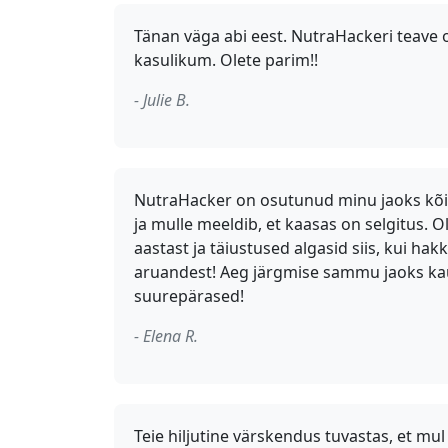
Tänan väga abi eest. NutraHackeri teave o
kasulikum. Olete parim!!
- Julie B.
NutraHacker on osutunud minu jaoks kõ
ja mulle meeldib, et kaasas on selgitus. 
aastast ja täiustused algasid siis, kui ha
aruandest! Aeg järgmise sammu jaoks kau
suurepärased!
- Elena R.
Teie hiljutine värskendus tuvastas, et mu