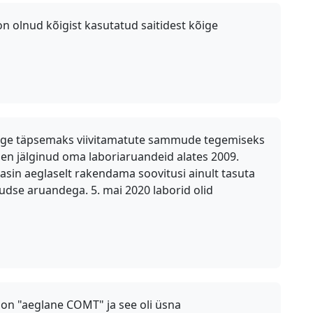
n olnud kõigist kasutatud saitidest kõige
ige täpsemaks viivitamatute sammude tegemiseks
Olen jälginud oma laboriaruandeid alates 2009.
kkasin aeglaselt rakendama soovitusi ainult tasuta
dse aruandega. 5. mai 2020 laborid olid
l on "aeglane COMT" ja see oli üsna