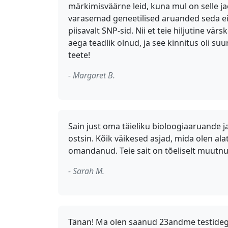
märkimisväärne leid, kuna mul on selle j
varasemad geneetilised aruanded seda ei t
piisavalt SNP-sid. Nii et teie hiljutine vä
aega teadlik olnud, ja see kinnitus oli su
teete!
- Margaret B.
Sain just oma täieliku bioloogiaaruande ja t
ostsin. Kõik väikesed asjad, mida olen a
omandanud. Teie sait on tõeliselt muutn
- Sarah M.
Tänan! Ma olen saanud 23andme testideg