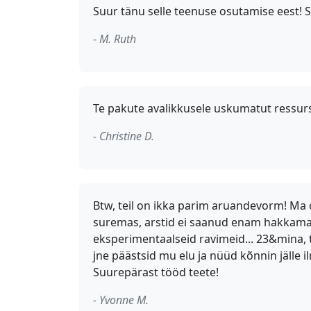
Suur tänu selle teenuse osutamise eest! S
- M. Ruth
Te pakute avalikkusele uskumatut ressurss
- Christine D.
Btw, teil on ikka parim aruandevorm! Ma 
suremas, arstid ei saanud enam hakkama, i
eksperimentaalseid ravimeid... 23&mina, t
jne päästsid mu elu ja nüüd kõnnin jälle i
Suurepärast tööd teete!
- Yvonne M.