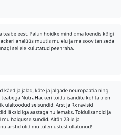
ava teabe eest. Palun hoidke mind oma loendis kõigi
hackeri analüüs muutis mu elu ja ma soovitan seda
unagi sellele kulutatud peenraha.
d käed ja jalad, käte ja jalgade neuropaatia ning
 teabega NutraHackeri toidulisandite kohta olen
k ülaltoodud seisundid. Arst ja Rx ravisid
id läksid iga aastaga hullemaks. Toidulisandid ja
 mu haigusseisundid. Aitäh 23-le ja
u arstid olid mu tulemustest üllatunud!