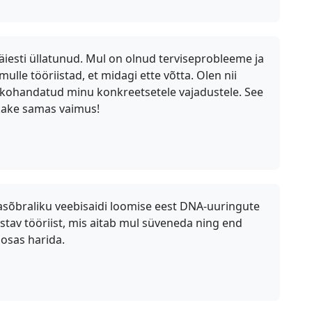
äiesti üllatunud. Mul on olnud terviseprobleeme ja
ulle tööriistad, et midagi ette võtta. Olen nii
on kohandatud minu konkreetsetele vajadustele. See
tkake samas vaimus!
asõbraliku veebisaidi loomise eest DNA-uuringute
stav tööriist, mis aitab mul süveneda ning end
 osas harida.