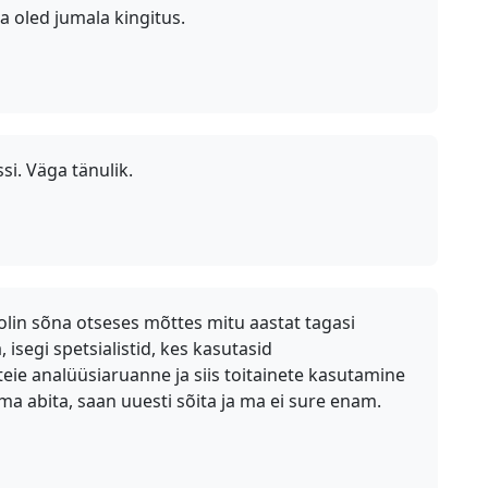
a oled jumala kingitus.
i. Väga tänulik.
olin sõna otseses mõttes mitu aastat tagasi
segi spetsialistid, kes kasutasid
eie analüüsiaruanne ja siis toitainete kasutamine
lma abita, saan uuesti sõita ja ma ei sure enam.