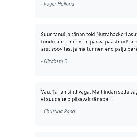
- Roger Holland
Suur tänu! Ja tänan teid Nutrahackeri as
tundmaõppimine on päeva päästnud! Ja ma
arst soovitas, ja ma tunnen end palju par
- Elizabeth F.
Vau. Tänan sind väga. Ma hindan seda väga.
ei suuda teid piisavalt tänada!!
- Christina Pond