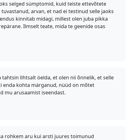
aoks selged sümptomid, kuid teiste ettevõtete
uvastanud, arvan, et nad ei testinud selle jaoks
rskendus kinnitab midagi, millest olen juba pikka
urepärane. Ilmselt teate, mida te geenide osas
ahtsin lihtsalt öelda, et olen nii õnnelik, et selle
lati enda kohta märganud, nüüd on mõtet
ud mu arusaamist iseendast.
a rohkem aru kui arsti juures toimunud