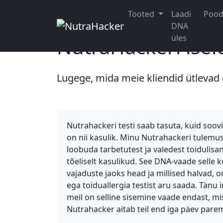
Tooted
Laadi
Poo
DNA
üles
NutraHackeri ise
Lugege, mida meie kliendid ütleva
Nutrahackeri testi saab tasuta, kuid soov
on nii kasulik. Minu Nutrahackeri tulemu
loobuda tarbetutest ja valedest toidulisa
tõeliselt kasulikud. See DNA-vaade selle k
vajaduste jaoks head ja millised halvad, o
ega toiduallergia testist aru saada. Tän
meil on selline sisemine vaade endast, mi
Nutrahacker aitab teil end iga päev pare