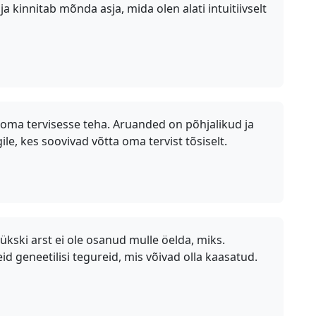
a kinnitab mõnda asja, mida olen alati intuitiivselt
 oma tervisesse teha. Aruanded on põhjalikud ja
le, kes soovivad võtta oma tervist tõsiselt.
kski arst ei ole osanud mulle öelda, miks.
 geneetilisi tegureid, mis võivad olla kaasatud.