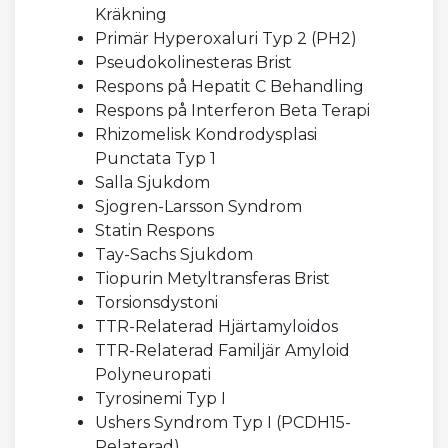
Kräkning
Primär Hyperoxaluri Typ 2 (PH2)
Pseudokolinesteras Brist
Respons på Hepatit C Behandling
Respons på Interferon Beta Terapi
Rhizomelisk Kondrodysplasi
Punctata Typ 1
Salla Sjukdom
Sjogren-Larsson Syndrom
Statin Respons
Tay-Sachs Sjukdom
Tiopurin Metyltransferas Brist
Torsionsdystoni
TTR-Relaterad Hjärtamyloidos
TTR-Relaterad Familjär Amyloid
Polyneuropati
Tyrosinemi Typ I
Ushers Syndrom Typ I (PCDH15-
Relaterad)