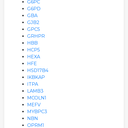
G6PC
G6PD
GBA
GJB2
GPC5
GRHPR
HBB
HCP5
HEXA
HFE
HSD17B4
IKBKAP
ITPA
LAMB3
MCOLN1
MEFV
MYBPC3
NBN
OPRM1