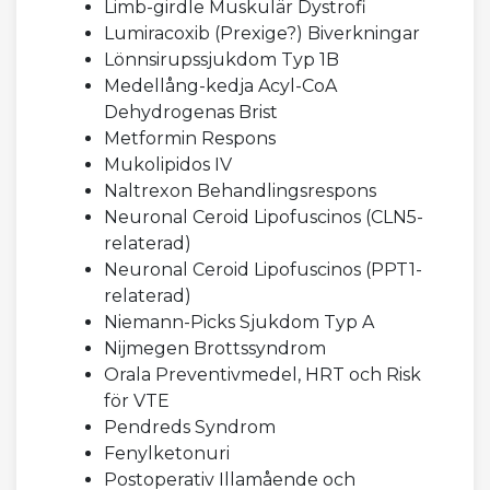
Limb-girdle Muskulär Dystrofi
Lumiracoxib (Prexige?) Biverkningar
Lönnsirupssjukdom Typ 1B
Medellång-kedja Acyl-CoA
Dehydrogenas Brist
Metformin Respons
Mukolipidos IV
Naltrexon Behandlingsrespons
Neuronal Ceroid Lipofuscinos (CLN5-
relaterad)
Neuronal Ceroid Lipofuscinos (PPT1-
relaterad)
Niemann-Picks Sjukdom Typ A
Nijmegen Brottssyndrom
Orala Preventivmedel, HRT och Risk
för VTE
Pendreds Syndrom
Fenylketonuri
Postoperativ Illamående och