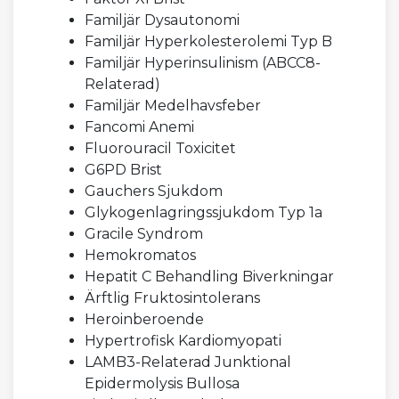
Familjär Dysautonomi
Familjär Hyperkolesterolemi Typ B
Familjär Hyperinsulinism (ABCC8-
Relaterad)
Familjär Medelhavsfeber
Fancomi Anemi
Fluorouracil Toxicitet
G6PD Brist
Gauchers Sjukdom
Glykogenlagringssjukdom Typ 1a
Gracile Syndrom
Hemokromatos
Hepatit C Behandling Biverkningar
Ärftlig Fruktosintolerans
Heroinberoende
Hypertrofisk Kardiomyopati
LAMB3-Relaterad Junktional
Epidermolysis Bullosa