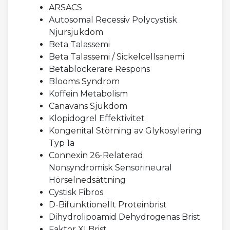
ARSACS
Autosomal Recessiv Polycystisk
Njursjukdom
Beta Talassemi
Beta Talassemi / Sickelcellsanemi
Betablockerare Respons
Blooms Syndrom
Koffein Metabolism
Canavans Sjukdom
Klopidogrel Effektivitet
Kongenital Störning av Glykosylering
Typ 1a
Connexin 26-Relaterad
Nonsyndromisk Sensorineural
Hörselnedsättning
Cystisk Fibros
D-Bifunktionellt Proteinbrist
Dihydrolipoamid Dehydrogenas Brist
Faktor XI Brist