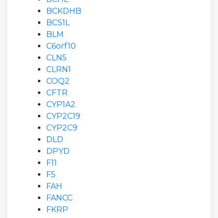
BCKDHB
BCS1L
BLM
C6orf10
CLN5
CLRN1
COQ2
CFTR
CYP1A2
CYP2C19
CYP2C9
DLD
DPYD
F11
F5
FAH
FANCC
FKRP