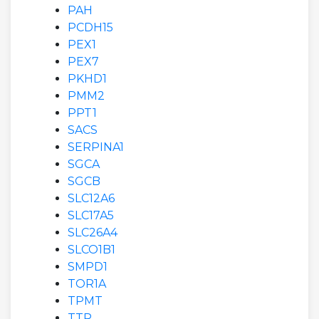
PAH
PCDH15
PEX1
PEX7
PKHD1
PMM2
PPT1
SACS
SERPINA1
SGCA
SGCB
SLC12A6
SLC17A5
SLC26A4
SLCO1B1
SMPD1
TOR1A
TPMT
TTR