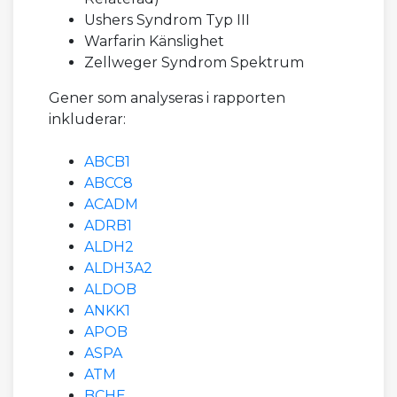
Ushers Syndrom Typ III
Warfarin Känslighet
Zellweger Syndrom Spektrum
Gener som analyseras i rapporten
inkluderar:
ABCB1
ABCC8
ACADM
ADRB1
ALDH2
ALDH3A2
ALDOB
ANKK1
APOB
ASPA
ATM
BCHE