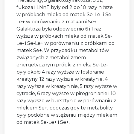
metabolity, 3'galaktozyllaktoza, 3'SL,
fukoza i LNnT były od 2 do 10 razy niższe
w próbkach mleka od matek Se-Le- i Se-
Le+ w porównaniu z matkami Se+.
Galaktoza była odpowiednio 6 i 1 raz
wyższa w próbkach mleka od matek Se-
Le- i Se-Le+ w porównaniu z próbkami od
matek Se+. W przypadku metabolitów
związanych z metabolizmem
energetycznym próbki z mleka Se-Le-
były około 4 razy wyższe w fosforanie
kreatyny, 12 razy wyższe w kreatynie, 4
razy wyższe w kreatyninie, 5 razy wyższe w
cytracie, 6 razy wyższe w pirogronianie i 10
razy wyższe w bursztynie w porównaniu z
mlekiem Se+, podczas gdy te metabolity
były podobne w stężeniu między mlekiem
od matek Se-Le+ i Se+.