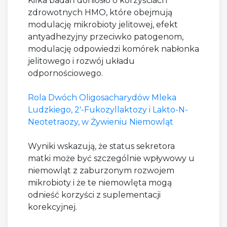
Kilka badań doniosło o korzyściach
zdrowotnych HMO, które obejmują
modulację mikrobioty jelitowej, efekt
antyadhezyjny przeciwko patogenom,
modulację odpowiedzi komórek nabłonka
jelitowego i rozwój układu
odpornościowego.
Rola Dwóch Oligosacharydów Mleka
Ludzkiego, 2'-Fukozyllaktozy i Lakto-N-
Neotetraozy, w Żywieniu Niemowląt
Wyniki wskazują, że status sekretora
matki może być szczególnie wpływowy u
niemowląt z zaburzonym rozwojem
mikrobioty i że te niemowlęta mogą
odnieść korzyści z suplementacji
korekcyjnej.