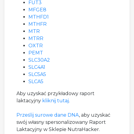
FUT3
MFGE8
MTHFD1
MTHFR
MTR
MTRR
OXTR
PEMT
SLC30A2
SLC4A1
SLC5A5
SLCA5
Aby uzyskać przykładowy raport
laktacyjny
kliknij tutaj
.
Prześlij surowe dane DNA
, aby uzyskać
swój własny spersonalizowany Raport
Laktacyjny w Sklepie NutraHacker.