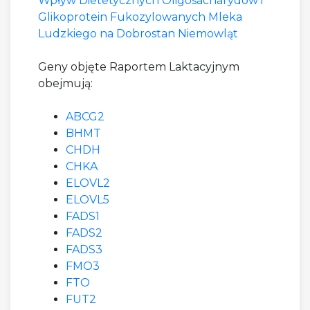
Wpływ Dietetycznych Oligosacharydów i
Glikoprotein Fukozylowanych Mleka
Ludzkiego na Dobrostan Niemowląt
Geny objęte Raportem Laktacyjnym
obejmują:
ABCG2
BHMT
CHDH
CHKA
ELOVL2
ELOVL5
FADS1
FADS2
FADS3
FMO3
FTO
FUT2