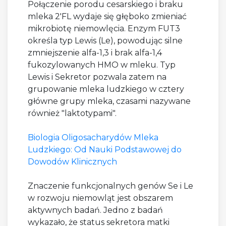
Połączenie porodu cesarskiego i braku
mleka 2'FL wydaje się głęboko zmieniać
mikrobiotę niemowlęcia. Enzym FUT3
określa typ Lewis (Le), powodując silne
zmniejszenie alfa-1,3 i brak alfa-1,4
fukozylowanych HMO w mleku. Typ
Lewis i Sekretor pozwala zatem na
grupowanie mleka ludzkiego w cztery
główne grupy mleka, czasami nazywane
również "laktotypami".
Biologia Oligosacharydów Mleka
Ludzkiego: Od Nauki Podstawowej do
Dowodów Klinicznych
Znaczenie funkcjonalnych genów Se i Le
w rozwoju niemowląt jest obszarem
aktywnych badań. Jedno z badań
wykazało, że status sekretora matki