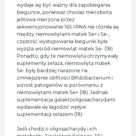
wydaje się być ważny dla zapobiegania
biegunce, ponieważ chociaż mikrobiota
jelitowa mierzona przez
sekwencjonowanie 16S rRNA nie różniła się
między niemowlętami matek Se+ i Se-,
częstość występowania biegunki była
wyższa wśród niemowląt matek Se- (18).
Ponadto, gdy te niemowlęta otrzymywały
suplementy żelaza, niemowlęta matek
Se- były bardziej narażone na
zmniejszenie obfitości Bifidobacterium i
wzrost patogenów w porównaniu z
niemowlętami matek Se+ (18). Jednak
suplementacja galaktooligosacharydami
wydawała się łagodzić wpływ
suplementacji żelazem (18).
Jeśli chodzi o oligosacharydy i ich