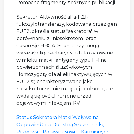
Pomocne fragmenty z różnych publikacji:
Sekretor: Aktywność alfa-[1,2]-
fukozylotransferazy, kodowana przez gen
FUT2, określa status "sekretora" w
porównaniu z "niesekretem" oraz
ekspresję HBGA. Sekretorzy mogą
wyrażać oligosacharydy 2-fukozylowane
w mleku matki i antygeny typu H-1 na
powierzchniach śluzówkowych.
Homozygoty dla alleli inaktywujących w
FUT2 są charakteryzowane jako
niesekretorzy i nie mają tej zdolności, ale
wydają się być chronione przed
objawowymi infekcjami RV.
Status Sekretora Matki Wpływa na
Odpowiedź na Doustną Szczepionkę
Przeciwko Rotawirusowi u Karmionych