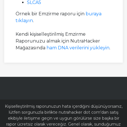
SLCA5
Örnek bir Emzirme raporu için
buraya
tıklayın
.
Kendi kişiselleştirilmiş Emzirme
Raporunuzu almak için NutraHacker
Mağazasında
ham DNA verilerini yükleyin
.
Kişiselleştirilmiş raporunuzun hata içerdiğini düşünüyorsanız,
lütfen sorgunuzla birlikte nutrahacker dot com'dan satış
ekibiyle iletişime geçin ve uygun görülürse size başka bir
rapor ücretsiz olarak vereceğiz. Genel olarak, sunduğumuz