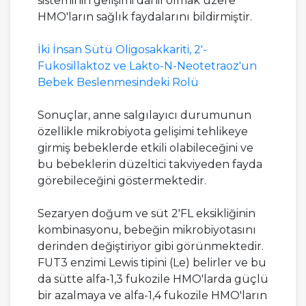
sisteminin gelişimi dahil olmak üzere
HMO'ların sağlık faydalarını bildirmiştir.
İki İnsan Sütü Oligosakkariti, 2'-
Fukosillaktoz ve Lakto-N-Neotetraoz'un
Bebek Beslenmesindeki Rolü
Sonuçlar, anne salgılayıcı durumunun
özellikle mikrobiyota gelişimi tehlikeye
girmiş bebeklerde etkili olabileceğini ve
bu bebeklerin düzeltici takviyeden fayda
görebileceğini göstermektedir.
Sezaryen doğum ve süt 2'FL eksikliğinin
kombinasyonu, bebeğin mikrobiyotasını
derinden değiştiriyor gibi görünmektedir.
FUT3 enzimi Lewis tipini (Le) belirler ve bu
da sütte alfa-1,3 fukozile HMO'larda güçlü
bir azalmaya ve alfa-1,4 fukozile HMO'ların