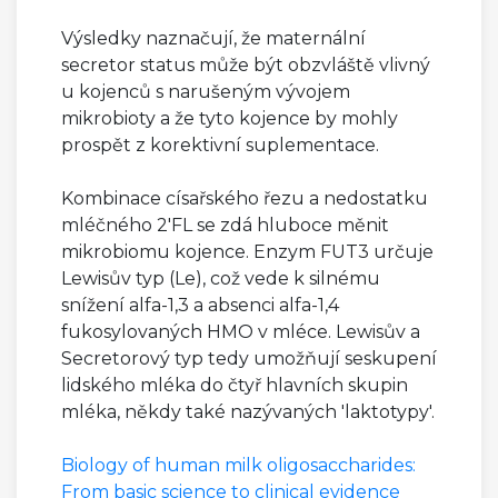
Výsledky naznačují, že maternální
secretor status může být obzvláště vlivný
u kojenců s narušeným vývojem
mikrobioty a že tyto kojence by mohly
prospět z korektivní suplementace.
Kombinace císařského řezu a nedostatku
mléčného 2'FL se zdá hluboce měnit
mikrobiomu kojence. Enzym FUT3 určuje
Lewisův typ (Le), což vede k silnému
snížení alfa-1,3 a absenci alfa-1,4
fukosylovaných HMO v mléce. Lewisův a
Secretorový typ tedy umožňují seskupení
lidského mléka do čtyř hlavních skupin
mléka, někdy také nazývaných 'laktotypy'.
Biology of human milk oligosaccharides:
From basic science to clinical evidence