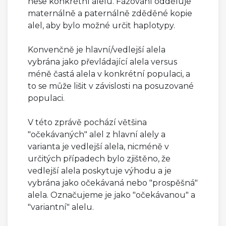
nese konkrétní alelu. Fázování odděluje
maternálně a paternálně zděděné kopie
alel, aby bylo možné určit haplotypy.
Konvenčně je hlavní/vedlejší alela
vybrána jako převládající alela versus
méně častá alela v konkrétní populaci, a
to se může lišit v závislosti na posuzované
populaci.
V této zprávě pochází většina
"očekávaných" alel z hlavní alely a
varianta je vedlejší alela, nicméně v
určitých případech bylo zjištěno, že
vedlejší alela poskytuje výhodu a je
vybrána jako očekávaná nebo "prospěšná"
alela. Označujeme je jako "očekávanou" a
"variantní" alelu.