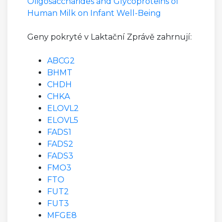
Oligosaccharides and Glycoproteins of
Human Milk on Infant Well-Being
Geny pokryté v Laktační Zprávě zahrnují:
ABCG2
BHMT
CHDH
CHKA
ELOVL2
ELOVL5
FADS1
FADS2
FADS3
FMO3
FTO
FUT2
FUT3
MFGE8