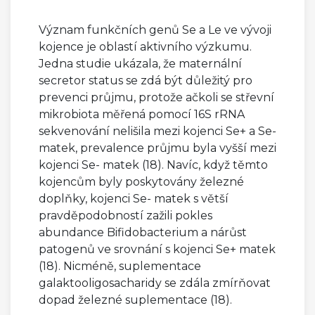
Význam funkčních genů Se a Le ve vývoji
kojence je oblastí aktivního výzkumu.
Jedna studie ukázala, že maternální
secretor status se zdá být důležitý pro
prevenci průjmu, protože ačkoli se střevní
mikrobiota měřená pomocí 16S rRNA
sekvenování nelišila mezi kojenci Se+ a Se-
matek, prevalence průjmu byla vyšší mezi
kojenci Se- matek (18). Navíc, když těmto
kojencům byly poskytovány železné
doplňky, kojenci Se- matek s větší
pravděpodobností zažili pokles
abundance Bifidobacterium a nárůst
patogenů ve srovnání s kojenci Se+ matek
(18). Nicméně, suplementace
galaktooligosacharidy se zdála zmírňovat
dopad železné suplementace (18).