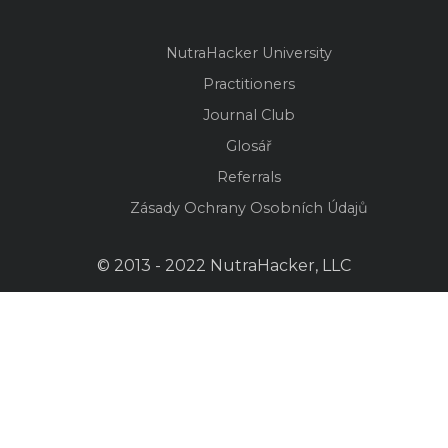
NutraHacker University
Practitioners
Journal Club
Glosář
Referrals
Zásady Ochrany Osobních Údajů
© 2013 - 2022 NutraHacker, LLC