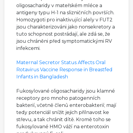
oligosacharidy v mateřském mléce a
antigeny typu H-1 na slizničních površích.
Homozygoti pro inaktivující alely v FUT2
jsou charakterizováni jako nonsekretory a
tuto schopnost postrádají, ale zdá se, že
jsou chráněni před symptomatickými RV
infekcemi.
Maternal Secretor Status Affects Oral
Rotavirus Vaccine Response in Breastfed
Infants in Bangladesh
Fukosylované oligosacharidy jsou klamné
receptory pro mnoho patogenních
bakterií, včetně členů enterobakterií; mají
tedy potenciál snížit jejich přilnavost ke
střevu, a tak chránit dítě. Kromě toho se
fukosylované HMO váží na enterotoxin