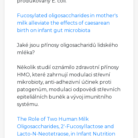
produkovaný E. coli.
Fucosylated oligosaccharides in mother's
milk alleviate the effects of caesarean
birth on infant gut microbiota
Jaké jsou přínosy oligosacharidů lidského
mléka?
Několik studií oznámilo zdravotní přínosy
HMO, které zahrnují modulaci střevní
mikrobioty, anti-adhezivní účinek proti
patogenům, modulaci odpovědi střevních
epiteliálních buněk a vývoj imunitního
systému.
The Role of Two Human Milk
Oligosaccharides, 2'-Fucosyllactose and
Lacto-N-Neotetraose, in Infant Nutrition