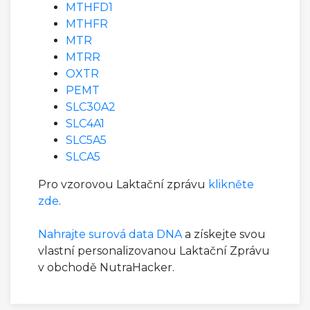
MTHFD1
MTHFR
MTR
MTRR
OXTR
PEMT
SLC30A2
SLC4A1
SLC5A5
SLCA5
Pro vzorovou Laktační zprávu
klikněte
zde
.
Nahrajte surová data DNA
a získejte svou
vlastní personalizovanou Laktační Zprávu
v obchodě NutraHacker.