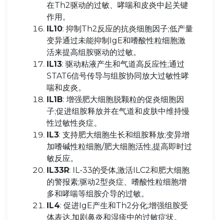
在Th2驱动的过敏、哮喘和皮炎中起关键
作用。
IL10
: 抑制Th2反应的抗炎细胞因子;低产量
变异通过未能抑制IgE和嗜酸性粒细胞激
活来提高组胺驱动的过敏。
IL13
: 驱动粘液产生和气道高反应性;通过
STAT6信号传导与组胺协同放大过敏性哮
喘和皮炎。
IL1B
: 增强肥大细胞脱颗粒的促炎细胞因
子;促进组胺释放并在气道和皮肤中维持慢
性过敏性炎症。
IL3
: 支持肥大细胞生长和组胺释放;变异增
加嗜碱性粒细胞/肥大细胞活性,提高即时过
敏反应。
IL33R
: IL-33的受体,激活ILC2和肥大细胞
的警报素;驱动2型炎症、嗜酸性粒细胞增
多和哮喘等组胺介导的过敏。
IL4
: 促进IgE产生和Th2分化;增强组胺受
体表达,加剧鼻炎和湿疹中的过敏症状。