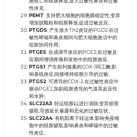
胞焦亡和组胺释放,放大过敏性鼻炎和过敏
性休克。
PEMT
: 支持肥大细胞的细胞膜稳定性;变异
增加脱颗粒和组胺释放,促进过敏反应。
PTGDS
: 产生放大Th2炎症的PGD2;在过
敏性哮喘和鼻炎期间与肥大细胞激活中的
组胺协同作用。
PTGES
: 合成调节炎症的PGE2;在过敏反
应期间增强疼痛和发热中的组胺效应。
PTGS1
: 产生前列腺素的COX-1同工酶;影
响基线炎症,间接维持组胺介导的过敏。
PTGS2
: 可诱导的COX-2;在过敏性炎症中
驱动PGE2,加剧组胺诱导的气道高反应性
和水肿。
SLC22A3
: 转运组胺以进行清除;变异损害
摄取,导致延长暴露和恶化的过敏症状。
SLC22A4
: 有机阳离子转运体;影响免疫细
胞中的组胺摄取,影响鼻炎和哮喘中的过敏
性炎症。