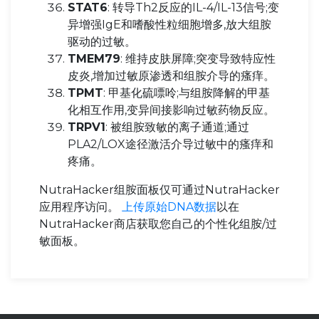
STAT6
: 转导Th2反应的IL-4/IL-13信号;变
异增强IgE和嗜酸性粒细胞增多,放大组胺
驱动的过敏。
TMEM79
: 维持皮肤屏障;突变导致特应性
皮炎,增加过敏原渗透和组胺介导的瘙痒。
TPMT
: 甲基化硫嘌呤;与组胺降解的甲基
化相互作用,变异间接影响过敏药物反应。
TRPV1
: 被组胺致敏的离子通道;通过
PLA2/LOX途径激活介导过敏中的瘙痒和
疼痛。
NutraHacker组胺面板仅可通过NutraHacker
应用程序访问。
上传原始DNA数据
以在
NutraHacker商店获取您自己的个性化组胺/过
敏面板。