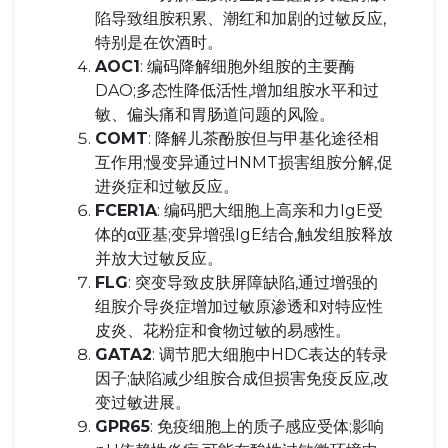
陷导致组胺积累、潮红和加剧的过敏反应,
特别是在饮酒时。
AOC1
: 编码降解细胞外组胺的主要酶
DAO;多态性降低活性,增加组胺水平和过
敏、偏头痛和胃肠道问题的风险。
COMT
: 降解儿茶酚胺但与甲基化途径相
互作用;慢变异通过HNMT损害组胺分解,促
进炎症和过敏反应。
FCER1A
: 编码肥大细胞上高亲和力IgE受
体的α亚基;变异增强IgE结合,触发组胺释放
并放大过敏反应。
FLG
: 突变导致皮肤屏障缺陷,通过增强的
组胺介导炎症增加过敏原渗透和对特应性
皮炎、花粉症和食物过敏的易感性。
GATA2
: 调节肥大细胞中HDC表达的转录
因子;缺陷减少组胺合成但损害免疫反应,改
变过敏进展。
GPR65
: 免疫细胞上的质子感应受体;影响