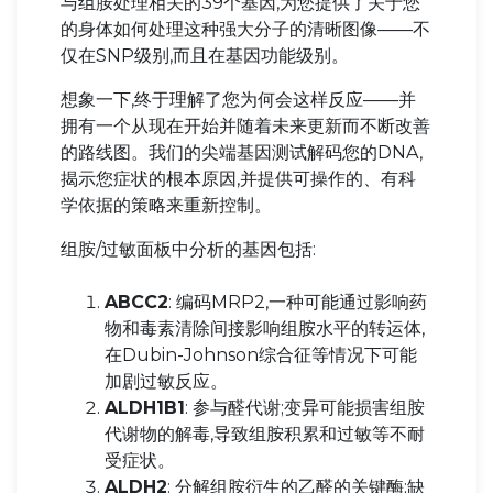
与组胺处理相关的39个基因,为您提供了关于您
的身体如何处理这种强大分子的清晰图像——不
仅在SNP级别,而且在基因功能级别。
想象一下,终于理解了您为何会这样反应——并
拥有一个从现在开始并随着未来更新而不断改善
的路线图。我们的尖端基因测试解码您的DNA,
揭示您症状的根本原因,并提供可操作的、有科
学依据的策略来重新控制。
组胺/过敏面板中分析的基因包括:
ABCC2
: 编码MRP2,一种可能通过影响药
物和毒素清除间接影响组胺水平的转运体,
在Dubin-Johnson综合征等情况下可能
加剧过敏反应。
ALDH1B1
: 参与醛代谢;变异可能损害组胺
代谢物的解毒,导致组胺积累和过敏等不耐
受症状。
ALDH2
: 分解组胺衍生的乙醛的关键酶;缺