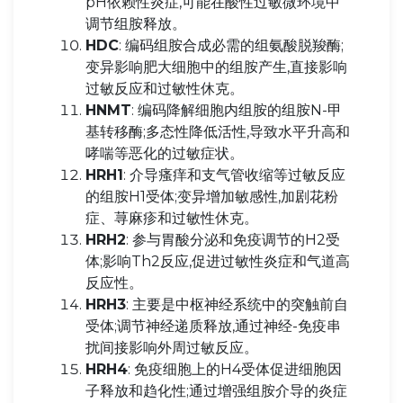
pH依赖性炎症,可能在酸性过敏微环境中
调节组胺释放。
HDC
: 编码组胺合成必需的组氨酸脱羧酶;
变异影响肥大细胞中的组胺产生,直接影响
过敏反应和过敏性休克。
HNMT
: 编码降解细胞内组胺的组胺N-甲
基转移酶;多态性降低活性,导致水平升高和
哮喘等恶化的过敏症状。
HRH1
: 介导瘙痒和支气管收缩等过敏反应
的组胺H1受体;变异增加敏感性,加剧花粉
症、荨麻疹和过敏性休克。
HRH2
: 参与胃酸分泌和免疫调节的H2受
体;影响Th2反应,促进过敏性炎症和气道高
反应性。
HRH3
: 主要是中枢神经系统中的突触前自
受体;调节神经递质释放,通过神经-免疫串
扰间接影响外周过敏反应。
HRH4
: 免疫细胞上的H4受体促进细胞因
子释放和趋化性;通过增强组胺介导的炎症