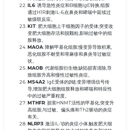
IL6
: 诱导急性炎症和B细胞IgE转换;组胺
通过H1R刺激IL-6,在鼻炎和哮喘中延续过
敏级联反应。
KIT
: 肥大细胞上干细胞因子的受体;突变改
变肥大细胞存活和脱颗粒,影响过敏中的组
胺释放。
MAOA
: 降解甲基化组胺;慢变异导致积累,
恶化组胺不耐受和荨麻疹和鼻炎等过敏症
状。
MAOB
: 代谢组胺衍生物;缺陷损害清除,导
致组胺升高和慢性过敏性炎症。
MS4A2
: IgE受体的β链;变异增强信号传
导,增加肥大细胞组胺释放和哮喘和特应性
中的过敏严重程度。
MTHFR
: 损害HNMT活性的甲基化;突变升
高组胺,与过敏、偏头痛和Th2驱动的炎症
有关。
NLRP3
: 激活IL-1β的炎症小体;触发肥大细