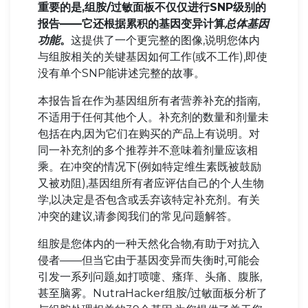
重要的是,组胺/过敏面板不仅仅进行SNP级别的
报告——它还根据累积的基因变异计算
总体基因
功能
。
这提供了一个更完整的图像,说明您体内
与组胺相关的关键基因如何工作(或不工作),即使
没有单个SNP能讲述完整的故事。
本报告旨在作为基因组所有者营养补充的指南,
不适用于任何其他个人。补充剂的数量和剂量未
包括在内,因为它们在购买的产品上有说明。对
同一补充剂的多个推荐并不意味着剂量应该相
乘。在冲突的情况下(例如特定维生素既被鼓励
又被劝阻),基因组所有者应评估自己的个人生物
学,以决定是否包含或丢弃该特定补充剂。有关
冲突的建议,请参阅我们的常见问题解答。
组胺是您体内的一种天然化合物,有助于对抗入
侵者——但当它由于基因变异而失衡时,可能会
引发一系列问题,如打喷嚏、瘙痒、头痛、腹胀,
甚至脑雾。NutraHacker组胺/过敏面板分析了