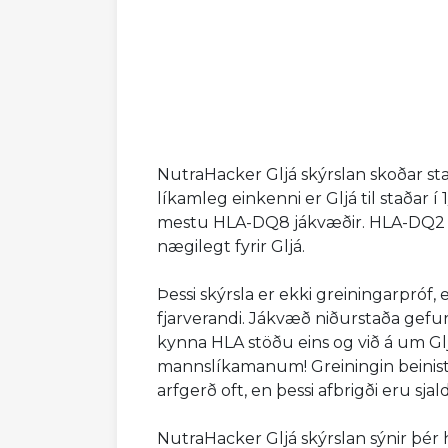
NutraHacker Gljá skýrslan skoðar stak
líkamleg einkenni er Gljá til staða
mestu HLA-DQ8 jákvæðir. HLA-DQ2 e
nægilegt fyrir Gljá.
Þessi skýrsla er ekki greiningarpróf,
fjarverandi. Jákvæð niðurstaða gefur t
kynna HLA stöðu eins og við á um Gljá
mannslíkamanum! Greiningin beinis
arfgerð oft, en þessi afbrigði eru sja
NutraHacker Gljá skýrslan sýnir þé