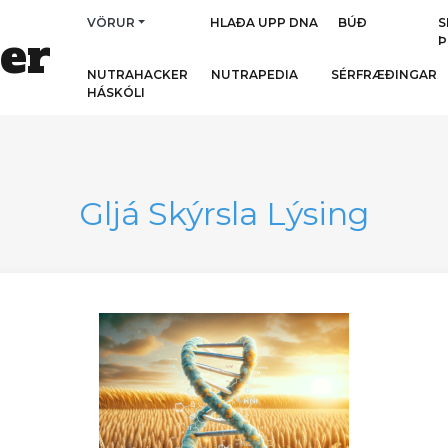
VÖRUR
HLAÐA UPP DNA
BÚÐ
S
er
Þ
NUTRAHACKER
NUTRAPEDIA
SÉRFRÆÐINGAR
HÁSKÓLI
Gljá Skýrsla Lýsing