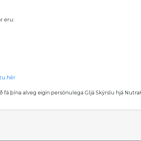
r eru:
tu hér
að fá þína alveg eigin persónulega Gljá Skýrslu hjá Nutr