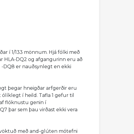
taðar í 1/133 mönnum. Hjá fólki með
onar HLA-DQ2 og afgangurinn eru að
 -DQ8 er nauðsynlegt en ekki
legt þegar hneigðar arfgerðir eru
íklegt í heild. Tafla 1 gefur til
 af flóknustu genin í
DQ7 þar sem þau virðast ekki vera
u vöktuð með and-glúten mótefni