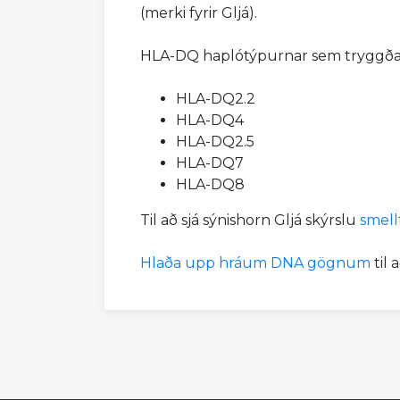
(merki fyrir Gljá).
HLA-DQ haplótýpurnar sem tryggða
HLA-DQ2.2
HLA-DQ4
HLA-DQ2.5
HLA-DQ7
HLA-DQ8
Til að sjá sýnishorn Gljá skýrslu
smell
Hlaða upp hráum DNA gögnum
til 