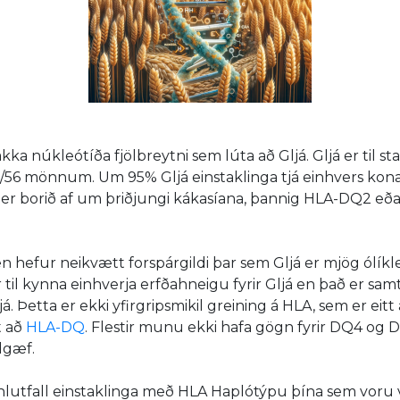
ka núkleótíða fjölbreytni sem lúta að Gljá. Gljá er til s
r í 1/56 mönnum. Um 95% Gljá einstaklinga tjá einhvers k
r borið af um þriðjungi kákasíana, þannig HLA-DQ2 eða
 en hefur neikvætt forspárgildi þar sem Gljá er mjög ólík
il kynna einhverja erfðahneigu fyrir Gljá en það er samt ól
. Þetta er ekki yfirgripsmikil greining á HLA, sem er eitt
t að
HLA-DQ
. Flestir munu ekki hafa gögn fyrir DQ4 og 
ldgæf.
r hlutfall einstaklinga með HLA Haplótýpu þína sem vor