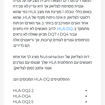
המעוררים נעדרים. תוצאה חיובית מצביעה על נטייה
גנטית מסוימת לצליאק אך היא עדיין לא סבירה
באופן כללי. טבלה 1 מציינת את מצב HLA כפי שהוא
רלוונטי לצליאק. זו אינה ניתוח מקיף של HLA, שהוא
אחד הגנים המורכבים ביותר ב גוף האדם! הניתוח
מתמקד ב-
HLA-DQ
. לרוב האנשים לא יהיו נתונים
עבור DQ4 ו-DQ7 מכיוון שאלה לא נראים
כטיפוסים גנטיים לעתים קרובות, אך וריאנטים אלה
הם נדירים.
דוח הצליאק של NutraHacker מציג לך את אחוז
האנשים עם ההפלוטיפ HLA שלך שנצפו עם נוגדנים
אנטי-גלוטן (סמן לצליאק).
ההפלוטיפים HLA-DQ המכוסים הם:
HLA-DQ2.2
HLA-DQ4
HLA-DQ2.5