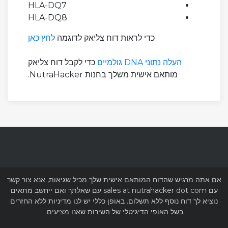
HLA-DQ7
HLA-DQ8
כדי לראות דוח צליאק לדוגמה
לחץ כאן
העלה נתוני DNA גולמיים
כדי לקבל דוח צליאק
מותאם אישית משלך בחנות NutraHacker.
ם אתה מרגיש שהדוח המותאם אישית שלך מכיל שגיאות, אנא צור קשר
עם sales at nutrahacker dot com עם שאלתך ואם ייחשב מתאים
נוציא לך דוח נוסף ללא תשלום. באופן כללי יש לנו מדיניות ללא החזרים
בשל האופי הדיגיטלי של השירות שאנו מציעים.