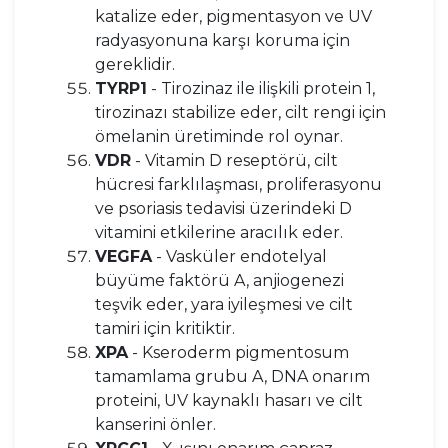
katalize eder, pigmentasyon ve UV
radyasyonuna karşı koruma için
gereklidir.
TYRP1
- Tirozinaz ile ilişkili protein 1,
tirozinazı stabilize eder, cilt rengi için
ömelanin üretiminde rol oynar.
VDR
- Vitamin D reseptörü, cilt
hücresi farklılaşması, proliferasyonu
ve psoriasis tedavisi üzerindeki D
vitamini etkilerine aracılık eder.
VEGFA
- Vasküler endotelyal
büyüme faktörü A, anjiogenezi
teşvik eder, yara iyileşmesi ve cilt
tamiri için kritiktir.
XPA
- Kseroderm pigmentosum
tamamlama grubu A, DNA onarım
proteini, UV kaynaklı hasarı ve cilt
kanserini önler.