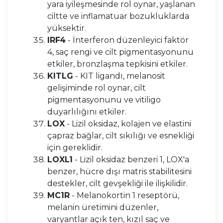
yara iyileşmesinde rol oynar, yaşlanan
ciltte ve inflamatuar bozukluklarda
yüksektir.
IRF4
- İnterferon düzenleyici faktör
4, saç rengi ve cilt pigmentasyonunu
etkiler, bronzlaşma tepkisini etkiler.
KITLG
- KIT ligandı, melanosit
gelişiminde rol oynar, cilt
pigmentasyonunu ve vitiligo
duyarlılığını etkiler.
LOX
- Lizil oksidaz, kolajen ve elastini
çapraz bağlar, cilt sıkılığı ve esnekliği
için gereklidir.
LOXL1
- Lizil oksidaz benzeri 1, LOX'a
benzer, hücre dışı matris stabilitesini
destekler, cilt gevşekliği ile ilişkilidir.
MC1R
- Melanokortin 1 reseptörü,
melanin üretimini düzenler,
varyantlar açık ten, kızıl saç ve