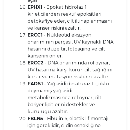
açar.
EPHX1
- Epoksit hidrolaz 1,
kirleticilerden reaktif epoksitleri
detoksifiye eder, cilt iltihaplanmasını
ve kanser riskini azaltır.
ERCC1
- Nükleotid eksizyon
onarımının parçası, UV kaynaklı DNA
hasarını düzeltir, fotoaging ve cilt
kanserini önler.
ERCC2
- DNA onarımında rol oynar,
UV hasarına karşı korur, cilt sağlığını
korur ve mutasyon risklerini azaltır.
FADS1
- Yağ asidi desatüraz 1, çoklu
doymamış yağ asidi
metabolizmasında rol oynar, cilt
bariyer lipitlerini destekler ve
kuruluğu azaltır.
FBLN5
- Fibulin-5, elastik lif montajı
için gereklidir, cildin esnekliğine