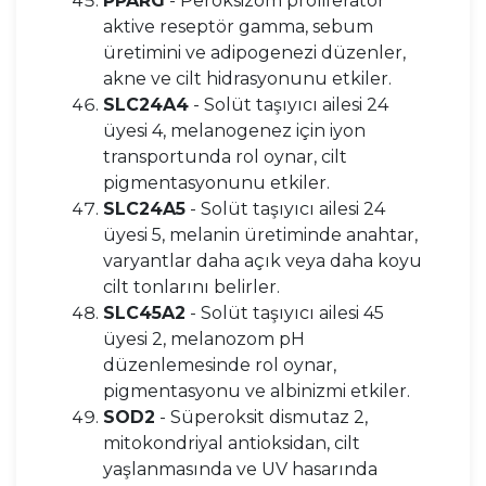
PPARG
- Peroksizom proliferatör
aktive reseptör gamma, sebum
üretimini ve adipogenezi düzenler,
akne ve cilt hidrasyonunu etkiler.
SLC24A4
- Solüt taşıyıcı ailesi 24
üyesi 4, melanogenez için iyon
transportunda rol oynar, cilt
pigmentasyonunu etkiler.
SLC24A5
- Solüt taşıyıcı ailesi 24
üyesi 5, melanin üretiminde anahtar,
varyantlar daha açık veya daha koyu
cilt tonlarını belirler.
SLC45A2
- Solüt taşıyıcı ailesi 45
üyesi 2, melanozom pH
düzenlemesinde rol oynar,
pigmentasyonu ve albinizmi etkiler.
SOD2
- Süperoksit dismutaz 2,
mitokondriyal antioksidan, cilt
yaşlanmasında ve UV hasarında