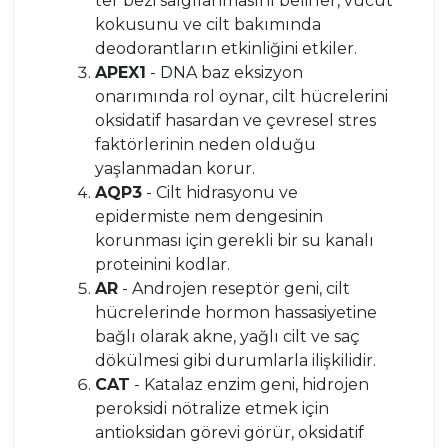
ter bezi salgılanmasını belirler, vücut
kokusunu ve cilt bakımında
deodorantların etkinliğini etkiler.
APEX1
- DNA baz eksizyon
onarımında rol oynar, cilt hücrelerini
oksidatif hasardan ve çevresel stres
faktörlerinin neden olduğu
yaşlanmadan korur.
AQP3
- Cilt hidrasyonu ve
epidermiste nem dengesinin
korunması için gerekli bir su kanalı
proteinini kodlar.
AR
- Androjen reseptör geni, cilt
hücrelerinde hormon hassasiyetine
bağlı olarak akne, yağlı cilt ve saç
dökülmesi gibi durumlarla ilişkilidir.
CAT
- Katalaz enzim geni, hidrojen
peroksidi nötralize etmek için
antioksidan görevi görür, oksidatif