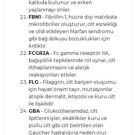
katkıda bulunur ve erken
yaşlanmayı önler.
FBN1
- Fibrillin-1, hücre dışı matrikste
mikrofibriller oluşturur, cilt esnekliği
ve cildi etkileyen Marfan sendromu
gibi bağ dokusu bozuklukları için
kritiktir.
FCGR2A
- Fc gamma reseptör IIA,
bağışıklık tepkilerinde rol oynar, cilt
iltihaplanmasını ve alerjik
reaksiyonları etkiler.
FLG
- Filaggrin, cilt bariyeri oluşumu
için hayati önem taşır, mutasyonlar
atopik dermatit, iktiyozis ve kuru cilt
ile ilişkilidir.
GBA
- Glukozilseramidaz, cilt
lipitlerini işler, eksiklikler kuru ve
pullu cilt gibi cilt belirtileri olan
Gaucher hastalığına neden olur.