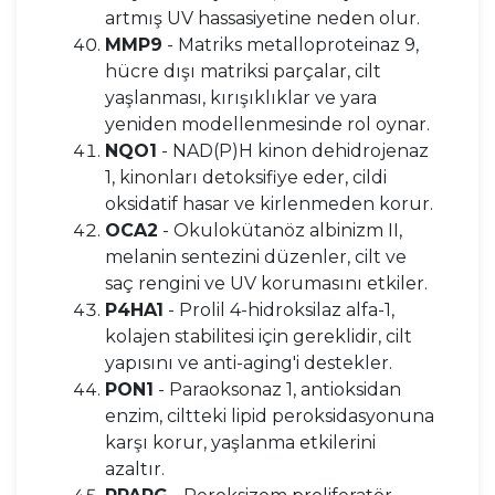
artmış UV hassasiyetine neden olur.
MMP9
- Matriks metalloproteinaz 9,
hücre dışı matriksi parçalar, cilt
yaşlanması, kırışıklıklar ve yara
yeniden modellenmesinde rol oynar.
NQO1
- NAD(P)H kinon dehidrojenaz
1, kinonları detoksifiye eder, cildi
oksidatif hasar ve kirlenmeden korur.
OCA2
- Okulokütanöz albinizm II,
melanin sentezini düzenler, cilt ve
saç rengini ve UV korumasını etkiler.
P4HA1
- Prolil 4-hidroksilaz alfa-1,
kolajen stabilitesi için gereklidir, cilt
yapısını ve anti-aging'i destekler.
PON1
- Paraoksonaz 1, antioksidan
enzim, ciltteki lipid peroksidasyonuna
karşı korur, yaşlanma etkilerini
azaltır.