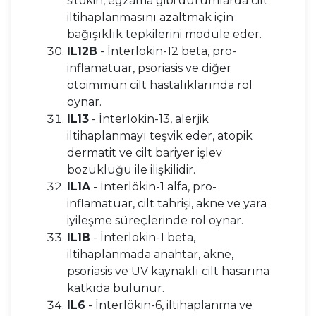
sitokin, egzama gibi durumlarda cilt
iltihaplanmasını azaltmak için
bağışıklık tepkilerini modüle eder.
IL12B
- İnterlökin-12 beta, pro-
inflamatuar, psoriasis ve diğer
otoimmün cilt hastalıklarında rol
oynar.
IL13
- İnterlökin-13, alerjik
iltihaplanmayı teşvik eder, atopik
dermatit ve cilt bariyer işlev
bozukluğu ile ilişkilidir.
IL1A
- İnterlökin-1 alfa, pro-
inflamatuar, cilt tahrişi, akne ve yara
iyileşme süreçlerinde rol oynar.
IL1B
- İnterlökin-1 beta,
iltihaplanmada anahtar, akne,
psoriasis ve UV kaynaklı cilt hasarına
katkıda bulunur.
IL6
- İnterlökin-6, iltihaplanma ve