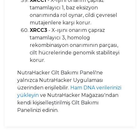
XRCC1
- X-ışını onarım çapraz
tamamlayıcı 1, baz eksizyon
onarımında rol oynar, cildi çevresel
mutajenlere karşı korur.
XRCC3
- X-ışını onarım çapraz
tamamlayıcı 3, homolog
rekombinasyon onarımının parçası,
cilt hücrelerinde genomik stabiliteyi
korur.
NutraHacker Cilt Bakımı Paneli'ne
yalnızca NutraHacker Uygulaması
üzerinden erişilebilir.
Ham DNA verilerinizi
yükleyin
ve NutraHacker Mağazası'ndan
kendi kişiselleştirilmiş Cilt Bakımı
Panelinizi edinin.