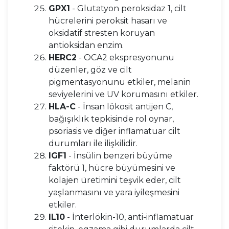
GPX1
- Glutatyon peroksidaz 1, cilt
hücrelerini peroksit hasarı ve
oksidatif stresten koruyan
antioksidan enzim.
HERC2
- OCA2 ekspresyonunu
düzenler, göz ve cilt
pigmentasyonunu etkiler, melanin
seviyelerini ve UV korumasını etkiler.
HLA-C
- İnsan lökosit antijen C,
bağışıklık tepkisinde rol oynar,
psoriasis ve diğer inflamatuar cilt
durumları ile ilişkilidir.
IGF1
- İnsülin benzeri büyüme
faktörü 1, hücre büyümesini ve
kolajen üretimini teşvik eder, cilt
yaşlanmasını ve yara iyileşmesini
etkiler.
IL10
- İnterlökin-10, anti-inflamatuar