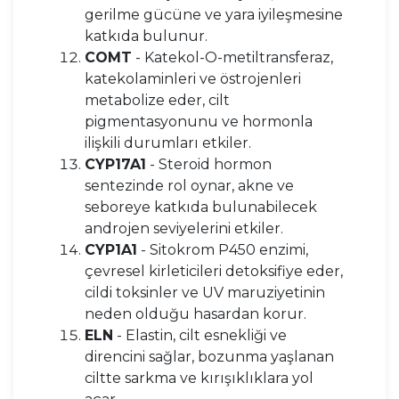
gerilme gücüne ve yara iyileşmesine
katkıda bulunur.
COMT
- Katekol-O-metiltransferaz,
katekolaminleri ve östrojenleri
metabolize eder, cilt
pigmentasyonunu ve hormonla
ilişkili durumları etkiler.
CYP17A1
- Steroid hormon
sentezinde rol oynar, akne ve
seboreye katkıda bulunabilecek
androjen seviyelerini etkiler.
CYP1A1
- Sitokrom P450 enzimi,
çevresel kirleticileri detoksifiye eder,
cildi toksinler ve UV maruziyetinin
neden olduğu hasardan korur.
ELN
- Elastin, cilt esnekliği ve
direncini sağlar, bozunma yaşlanan
ciltte sarkma ve kırışıklıklara yol