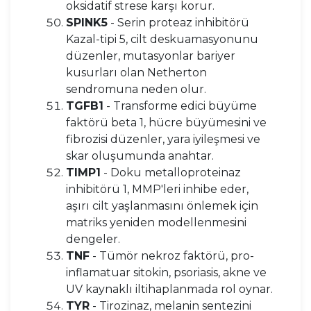
oksidatif strese karşı korur.
SPINK5
- Serin proteaz inhibitörü
Kazal-tipi 5, cilt deskuamasyonunu
düzenler, mutasyonlar bariyer
kusurları olan Netherton
sendromuna neden olur.
TGFB1
- Transforme edici büyüme
faktörü beta 1, hücre büyümesini ve
fibrozisi düzenler, yara iyileşmesi ve
skar oluşumunda anahtar.
TIMP1
- Doku metalloproteinaz
inhibitörü 1, MMP'leri inhibe eder,
aşırı cilt yaşlanmasını önlemek için
matriks yeniden modellenmesini
dengeler.
TNF
- Tümör nekroz faktörü, pro-
inflamatuar sitokin, psoriasis, akne ve
UV kaynaklı iltihaplanmada rol oynar.
TYR
- Tirozinaz, melanin sentezini