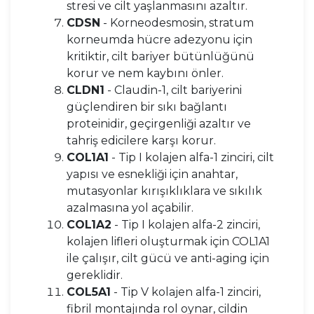
stresi ve cilt yaşlanmasını azaltır.
CDSN
- Korneodesmosin, stratum
korneumda hücre adezyonu için
kritiktir, cilt bariyer bütünlüğünü
korur ve nem kaybını önler.
CLDN1
- Claudin-1, cilt bariyerini
güçlendiren bir sıkı bağlantı
proteinidir, geçirgenliği azaltır ve
tahriş edicilere karşı korur.
COL1A1
- Tip I kolajen alfa-1 zinciri, cilt
yapısı ve esnekliği için anahtar,
mutasyonlar kırışıklıklara ve sıkılık
azalmasına yol açabilir.
COL1A2
- Tip I kolajen alfa-2 zinciri,
kolajen lifleri oluşturmak için COL1A1
ile çalışır, cilt gücü ve anti-aging için
gereklidir.
COL5A1
- Tip V kolajen alfa-1 zinciri,
fibril montajında rol oynar, cildin