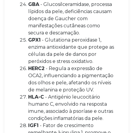
GBA
- Glucosilceramidase, processa
lípidos da pele, deficiências causam
doença de Gaucher com
manifestações cutâneas como
secura e descamação.
GPX1
- Glutationa peroxidase 1,
enzima antioxidante que protege as
células da pele de danos por
peróxidos e stress oxidativo.
HERC2
- Regula a expressão de
OCA2, influenciando a pigmentação
dos olhos e pele, afetando os níveis
de melanina e proteção UV.
HLA-C
- Antigénio leucocitário
humano C, envolvido na resposta
imune, associado à psoríase e outras
condições inflamatórias da pele.
IGF1
- Fator de crescimento
semelhante à insulina 1, promove o