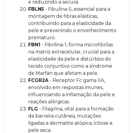
e reduzindo a secura.
FBLN5
- Fibulina-5, essencial para a
montagem de fibras elásticas,
contribuindo para a elasticidade da
pele e prevenindo o envelhecimento
prematuro.
FBN1
- Fibrilina-1, forma microfibrilas
na matriz extracelular, crucial para a
elasticidade da pele e distúrbios do
tecido conjuntivo como a síndrome
de Marfan que afetam a pele.
FCGR2A
- Receptor Fc gama IIA,
envolvido em respostas imunes,
influenciando a inflamação da pele e
reações alérgicas.
FLG
- Filagrina, vital para a formação
da barreira cutânea, mutações
ligadas a dermatite atópica, ictiose e
pele seca.