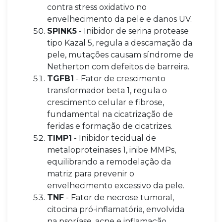
contra stress oxidativo no
envelhecimento da pele e danos UV.
SPINK5
- Inibidor de serina protease
tipo Kazal 5, regula a descamação da
pele, mutações causam síndrome de
Netherton com defeitos de barreira.
TGFB1
- Fator de crescimento
transformador beta 1, regula o
crescimento celular e fibrose,
fundamental na cicatrização de
feridas e formação de cicatrizes.
TIMP1
- Inibidor tecidual de
metaloproteinases 1, inibe MMPs,
equilibrando a remodelação da
matriz para prevenir o
envelhecimento excessivo da pele.
TNF
- Fator de necrose tumoral,
citocina pró-inflamatória, envolvida
na psoríase, acne e inflamação