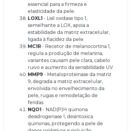
essencial para a firmeza e
elasticidade da pele.
LOXL1
- Lisil oxidase tipo 1,
semelhante a LOX, apoia a
estabilidade da matriz extracelular,
ligada à flacidez da pele.
MC1R
- Recetor de melanocortina 1,
regula a produção de melanina,
variantes causam pele clara, cabelo
ruivo e aumento da sensibilidade UV.
MMP9
- Metaloproteinase da matriz
9, degrada a matriz extracelular,
envolvida no envelhecimento da
pele, rugas e remodelação de
feridas.
NQO1
- NAD(P)H quinona
desidrogenase 1, desintoxica
quinonas, protegendo a pele de
danos oxidativos e poluição.