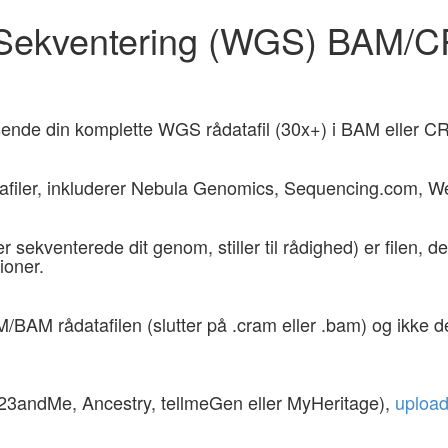
Sekventering (WGS) BAM/
dsende din komplette WGS rådatafil (30x+) i BAM eller CR
tafiler, inkluderer Nebula Genomics, Sequencing.com, W
 sekventerede dit genom, stiller til rådighed) er filen, 
ioner.
BAM rådatafilen (slutter på .cram eller .bam) og ikke de
(23andMe, Ancestry, tellmeGen eller MyHeritage),
upload