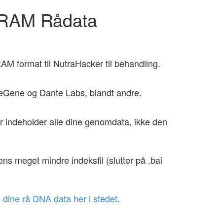
CRAM Rådata
AM format til NutraHacker til behandling.
eGene og Dante Labs, blandt andre.
der indeholder alle dine genomdata, ikke den
ns meget mindre indeksfil (slutter på .bai
 dine rå DNA data her i stedet
.