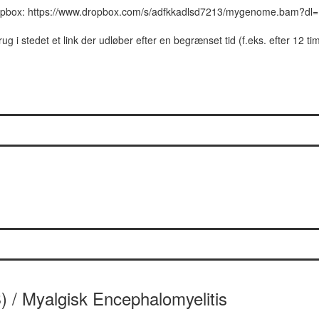
ropbox: https://www.dropbox.com/s/adfkkadlsd7213/mygenome.bam?dl
g i stedet et link der udløber efter en begrænset tid (f.eks. efter 12 tim
 / Myalgisk Encephalomyelitis