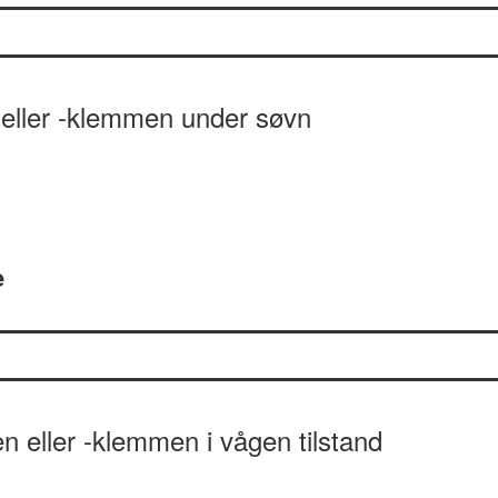
eller -klemmen under søvn
e
eller -klemmen i vågen tilstand