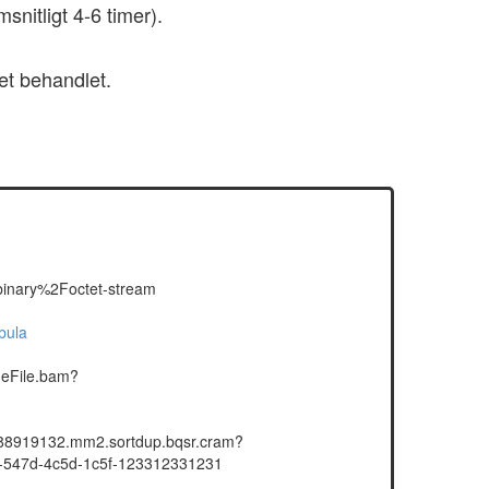
nitligt 4-6 timer).
et behandlet.
nary%2Foctet-stream
bula
meFile.bam?
188919132.mm2.sortdup.bqsr.cram?
547d-4c5d-1c5f-123312331231