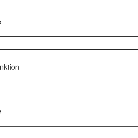
e
nktion
e