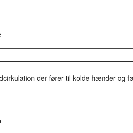
e
irkulation der fører til kolde hænder og f
e