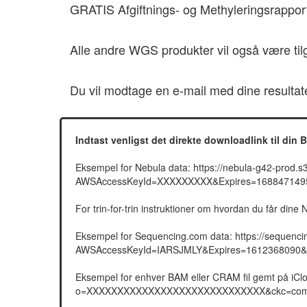
GRATIS Afgiftnings- og Methyleringsrapport 
Alle andre WGS produkter vil også være til
Du vil modtage en e-mail med dine resultat
Indtast venligst det direkte downloadlink til din 
Eksempel for Nebula data: https://nebula-g42-p
AWSAccessKeyId=XXXXXXXXX&Expires=1688471495
For trin-for-trin instruktioner om hvordan du får dine
Eksempel for Sequencing.com data: https://sequen
AWSAccessKeyId=IARSJMLY&Expires=1612368090
Eksempel for enhver BAM eller CRAM fil gemt på 
o=XXXXXXXXXXXXXXXXXXXXXXXXXXXXX&ckc=com.app