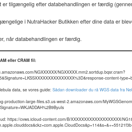
er tilgængelig efter databehandlingen er færdig (gennems
gængelige i NutraHacker Butikken efter dine data er blev
er, når databehandlingen er færdig.
BAM eller CRAM fil:
rod.s3.amazonaws.com/NGXXXXXX/NGXXXXX.mm2.sortdup.bqsr.cram?
&Signature=LKSSXXXXXXXXXXXXXXX%3D&response-content-type=bi
 Nebula data, se vores guide:
Sådan downloader du rå WGS data fra Ne
cing-production-large-files.s3.us-west-2.amazonaws.com/MyWGSGeno
&Signature=WKJADDAH%2B9ByuIs
iCloud: https://cvws.icloud-content.com/B/XXXXXXXXXXXXXXXXXXX/NG
le.clouddocs&ckz=com.apple.CloudDocs&p=114&s=&+=55121f3b-