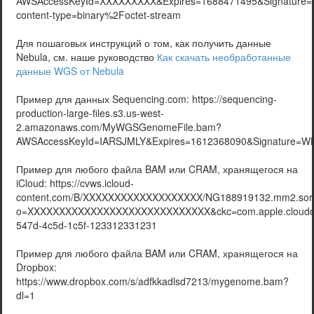
AWSAccessKeyId=XXXXXXXXX&Expires=1688471495&Signatur
content-type=binary%2Foctet-stream
Для пошаговых инструкций о том, как получить данные
Nebula, см. наше руководство
Как скачать необработанные
данные WGS от Nebula
Пример для данных Sequencing.com: https://sequencing-
production-large-files.s3.us-west-
2.amazonaws.com/MyWGSGenomeFile.bam?
AWSAccessKeyId=IARSJMLY&Expires=1612368090&Signature=
Пример для любого файла BAM или CRAM, хранящегося на
iCloud: https://cvws.icloud-
content.com/B/XXXXXXXXXXXXXXXXXXX/NG188919132.mm2.sort
o=XXXXXXXXXXXXXXXXXXXXXXXXXXXXX&ckc=com.apple.clouddo
547d-4c5d-1c5f-123312331231
Пример для любого файла BAM или CRAM, хранящегося на
Dropbox:
https://www.dropbox.com/s/adfkkadlsd7213/mygenome.bam?
dl=1