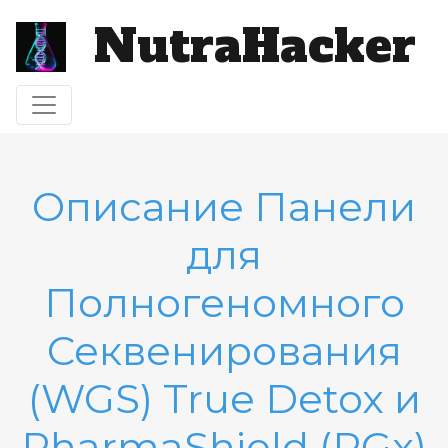
NutraHacker
Toggle navigation
Описание Панели
для
Полногеномного
Секвенирования
(WGS) True Detox и
PharmaShield (PGx)