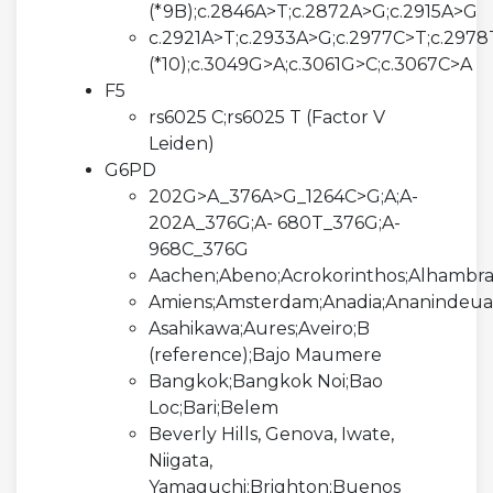
(*9B);c.2846A>T;c.2872A>G;c.2915A>G
c.2921A>T;c.2933A>G;c.2977C>T;c.297
(*10);c.3049G>A;c.3061G>C;c.3067C>A
F5
rs6025 C;rs6025 T (Factor V
Leiden)
G6PD
202G>A_376A>G_1264C>G;A;A-
202A_376G;A- 680T_376G;A-
968C_376G
Aachen;Abeno;Acrokorinthos;Alhambr
Amiens;Amsterdam;Anadia;Ananindeua;
Asahikawa;Aures;Aveiro;B
(reference);Bajo Maumere
Bangkok;Bangkok Noi;Bao
Loc;Bari;Belem
Beverly Hills, Genova, Iwate,
Niigata,
Yamaguchi;Brighton;Buenos