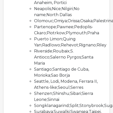
Anaheim, Portici
Neapolis;Nice;Nilgiri;No
name;North Dallas
Olomouc;Omiya;Orissa;Osaka;Palestrin
Partenope;Pawnee;Pedoplis-
Ckaro;Piotrkow;Plymouth;Praha
Puerto Limon;Quing
Yan;Radlowo;Rehevot;Rignano;Riley
Riverside;Roubaix;S.
Antioco;Salerno Pyrgos;Santa
Maria
Santiago;Santiago de Cuba,
Morioka;Sao Borja
Seattle, Lodi, Modena, Ferrara II,
Athens-like;Seoul;Serres
Shenzen;Shinshu;Sibari;Sierra
Leone;Sinnai
Songklanagarind;Split;Stonybrook;Su
Surabaya;Suwalki;Swansea;Taipei,