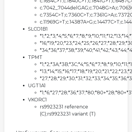
c.1654C>T;c.1840C>T;c.1841G>T;c.6487
c.7042_7044delGAG;c.7048G>A;c.7063
c.7354C>T;c.7360C>T;c.7361G>A;c.7372
c.11969G>T;c.14387A>G;c.14477C>T;c.14
SLCO1B1
*1;*2;*3;*4;*5;*6;*7;*8;*9;*10;*11;*12;*13;*14;*
*16;*19;*20;*23;*24;*25;*26;*27;*28;*29;*3
*34;*36;*37;*38;*39;*40;*41;*42;*43;*44;*
TPMT
*1;*2;*3A;*3B;*3C;*4;*5;*6;*7;*8;*9;*10;*11;*
*13;*14;*15;*16;*17;*18;*19;*20;*21;*22;*23;
*27;*28;*29;*30;*31;*32;*33;*34;*35;*36;*
UGT1A1
*1;*6;*27;*28;*36;*37;*80;*80+*28;*80+*
VKORC1
rs9923231 reference
(C);rs9923231 variant (T)