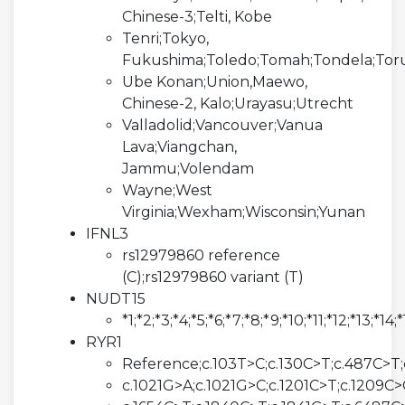
Chinese-3;Telti, Kobe
Tenri;Tokyo,
Fukushima;Toledo;Tomah;Tondela;Tor
Ube Konan;Union,Maewo,
Chinese-2, Kalo;Urayasu;Utrecht
Valladolid;Vancouver;Vanua
Lava;Viangchan,
Jammu;Volendam
Wayne;West
Virginia;Wexham;Wisconsin;Yunan
IFNL3
rs12979860 reference
(C);rs12979860 variant (T)
NUDT15
*1;*2;*3;*4;*5;*6;*7;*8;*9;*10;*11;*12;*13;*14;
RYR1
Reference;c.103T>C;c.130C>T;c.487C>T
c.1021G>A;c.1021G>C;c.1201C>T;c.1209C