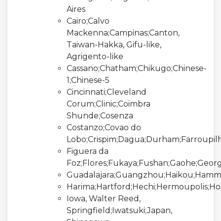
Aires
Cairo;Calvo
Mackenna;Campinas;Canton,
Taiwan-Hakka, Gifu-like,
Agrigento-like
Cassano;Chatham;Chikugo;Chinese-
1;Chinese-5
Cincinnati;Cleveland
Corum;Clinic;Coimbra
Shunde;Cosenza
Costanzo;Covao do
Lobo;Crispim;Dagua;Durham;Farroupil
Figuera da
Foz;Flores;Fukaya;Fushan;Gaohe;Georg
Guadalajara;Guangzhou;Haikou;Hamme
Harima;Hartford;Hechi;Hermoupolis;Honi
Iowa, Walter Reed,
Springfield;Iwatsuki;Japan,