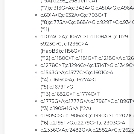
(*9A);c.295_298delTCAT
(*7);c.313G>A;c.343A>G;c.451A>G;c.496
c.601A>C;c.632A>G;c.703C>T
(*8);c.775A>G;c.868A>G;c.929T>C;c.93
(*11)
c.1024G>A;c.1057C>T;c.1108A>G;c.1129-
5923C>G, c.1236G>A
(HapB3);c.1156G>T
(*12);c.1180C>T;c.1181G>T;c.1218G>A;c.1
c.1278G>T;c.1294G>A;c.1314T>G;c.1349C
c.1543G>A;c.1577C>G;c.1601G>A
(*4);c.1615G>A;c.1627A>G
(*5);c.1679T>G
(*13);c.1682G>T;c.1774C>T
c.1775G>A;c.1777G>A;c.1796T>C;c.1896T
(*3);c.1905+1G>A (*2A)
c.1905C>G;c.1906A>C;c.1990G>T;c.2021G
(*6);c.2195T>G;c.2279C>T;c.2303C>A
c.2336C>A;c.2482G>A;c.2582A>G;c.262