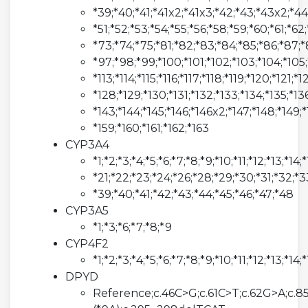
*39;*40;*41;*41x2;*41x3;*42;*43;*43x2;*4
*51;*52;*53;*54;*55;*56;*58;*59;*60;*61;*62
*73;*74;*75;*81;*82;*83;*84;*85;*86;*87;
*97;*98;*99;*100;*101;*102;*103;*104;*105;*
*113;*114;*115;*116;*117;*118;*119;*120;*121;*
*128;*129;*130;*131;*132;*133;*134;*135;*13
*143;*144;*145;*146;*146x2;*147;*148;*149;*
*159;*160;*161;*162;*163
CYP3A4
*1;*2;*3;*4;*5;*6;*7;*8;*9;*10;*11;*12;*13;*14;
*21;*22;*23;*24;*26;*28;*29;*30;*31;*32;*3
*39;*40;*41;*42;*43;*44;*45;*46;*47;*48
CYP3A5
*1;*3;*6;*7;*8;*9
CYP4F2
*1;*2;*3;*4;*5;*6;*7;*8;*9;*10;*11;*12;*13;*14;*
DPYD
Reference;c.46C>G;c.61C>T;c.62G>A;c.8