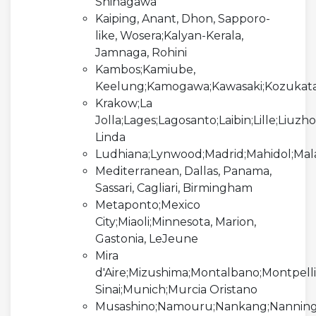
Shinagawa
Kaiping, Anant, Dhon, Sapporo-
like, Wosera;Kalyan-Kerala,
Jamnaga, Rohini
Kambos;Kamiube,
Keelung;Kamogawa;Kawasaki;Kozukat
Krakow;La
Jolla;Lages;Lagosanto;Laibin;Lille;Liuz
Linda
Ludhiana;Lynwood;Madrid;Mahidol;Ma
Mediterranean, Dallas, Panama,
Sassari, Cagliari, Birmingham
Metaponto;Mexico
City;Miaoli;Minnesota, Marion,
Gastonia, LeJeune
Mira
d'Aire;Mizushima;Montalbano;Montpelli
Sinai;Munich;Murcia Oristano
Musashino;Namouru;Nankang;Nanning;N