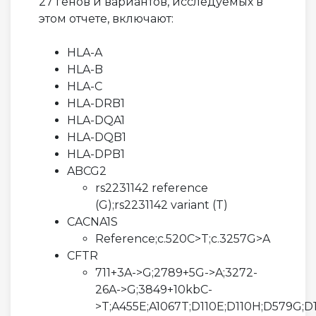
27 генов и вариантов, исследуемых в
этом отчете, включают:
HLA-A
HLA-B
HLA-C
HLA-DRB1
HLA-DQA1
HLA-DQB1
HLA-DPB1
ABCG2
rs2231142 reference
(G);rs2231142 variant (T)
CACNA1S
Reference;c.520C>T;c.3257G>A
CFTR
711+3A->G;2789+5G->A;3272-
26A->G;3849+10kbC-
>T;A455E;A1067T;D110E;D110H;D579G;D