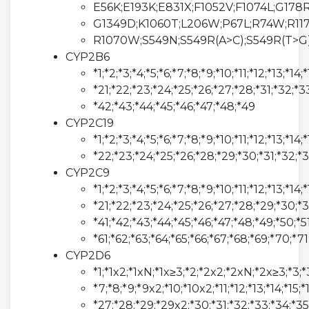
E56K;E193K;E831X;F1052V;F1074L;G178
G1349D;K1060T;L206W;P67L;R74W;R11
R1070W;S549N;S549R(A>C);S549R(T>G)
CYP2B6
*1;*2;*3;*4;*5;*6;*7;*8;*9;*10;*11;*12;*13;*14;
*21;*22;*23;*24;*25;*26;*27;*28;*31;*32;*3
*42;*43;*44;*45;*46;*47;*48;*49
CYP2C19
*1;*2;*3;*4;*5;*6;*7;*8;*9;*10;*11;*12;*13;*14;*
*22;*23;*24;*25;*26;*28;*29;*30;*31;*32;*
CYP2C9
*1;*2;*3;*4;*5;*6;*7;*8;*9;*10;*11;*12;*13;*14;
*21;*22;*23;*24;*25;*26;*27;*28;*29;*30;*3
*41;*42;*43;*44;*45;*46;*47;*48;*49;*50;*51
*61;*62;*63;*64;*65;*66;*67;*68;*69;*70;*
CYP2D6
*1;*1x2;*1xN;*1x≥3;*2;*2x2;*2xN;*2x≥3;*3;
*7;*8;*9;*9x2;*10;*10x2;*11;*12;*13;*14;*15;
*27;*28;*29;*29x2;*30;*31;*32;*33;*34;*3